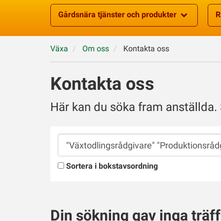
Gårdsnära tjänster och produkter
R
Växa
Om oss
Kontakta oss
Kontakta oss
Här kan du söka fram anställda.
Sök
kontakt
Sortera i bokstavsordning
Din sökning gav inga träff