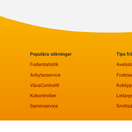
Populära sökningar
Tips f
Foderstatistik
Avelsst
Avbytarservice
Frukts
VäxaControl®
Koklipp
Kokontrollen
Ledarpr
Seminservice
Smittsä