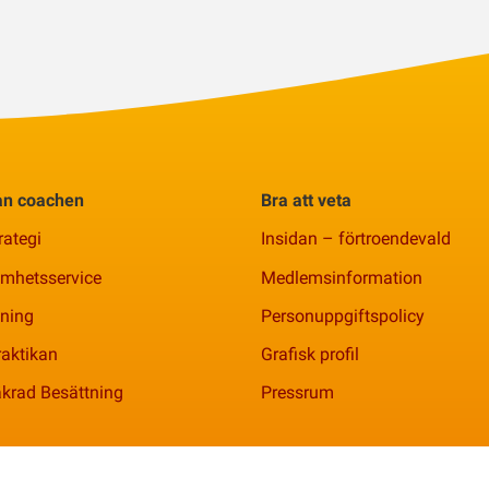
rån coachen
Bra att veta
rategi
Insidan – förtroendevald
amhetsservice
Medlemsinformation
ning
Personuppgiftspolicy
aktikan
Grafisk profil
krad Besättning
Pressrum