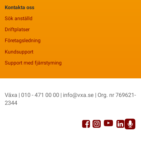
Kontakta oss
Sök anställd
Driftplatser
Företagsledning
Kundsupport
Support med fjärrstyrning
Växa | 010 - 471 00 00 |
info@vxa.se
| Org. nr 769621-
2344
YouTu
Facebook
Link
Instagram
Sp