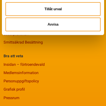
Tips från coachen
Avelsstrategi
Tillåt urval
Fruktsamhetsservice
Avvisa
Koklippning
Ledarpraktikan
Smittsäkrad Besättning
Bra att veta
Insidan – förtroendevald
Medlemsinformation
Personuppgiftspolicy
Grafisk profil
Pressrum