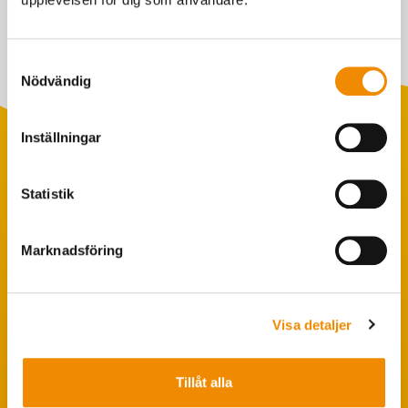
Samtyckesval
Nödvändig
Inställningar
Statistik
Populära sökningar
Foderstatistik
Marknadsföring
Avbytarservice
VäxaControl®
Kokontrollen
Visa detaljer
Seminservice
Tillåt alla