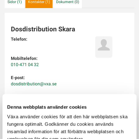
Sidor
(1)
Kontakter
(1)
Dokument
(0)
Dosdistribution Skara
Telefon:
Mobiltelefon:
010-471 04 32
E-post:
dosdistribution@vxa.se
Arbetar som:
Denna webbplats använder cookies
Driftsplats:
Växa använder cookies för att den här webbplatsen ska
Arbetar med:
fungera optimalt. Godkänner du cookies används
insamlad information för att förbättra webbplatsen och
upplevelsen för dig som användare.