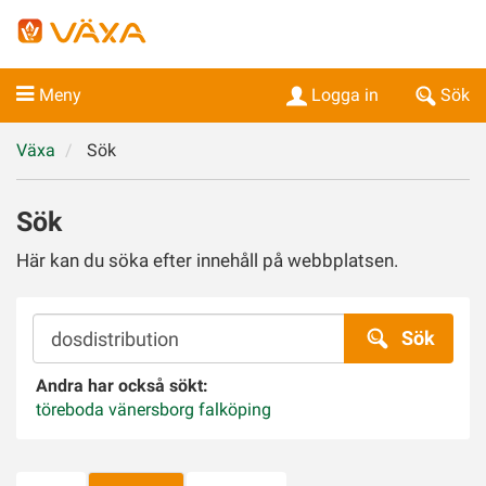
Meny
Logga in
Sök
Växa
Sök
Sök
Här kan du söka efter innehåll på webbplatsen.
Sök
Sök
Andra har också sökt:
töreboda
vänersborg
falköping