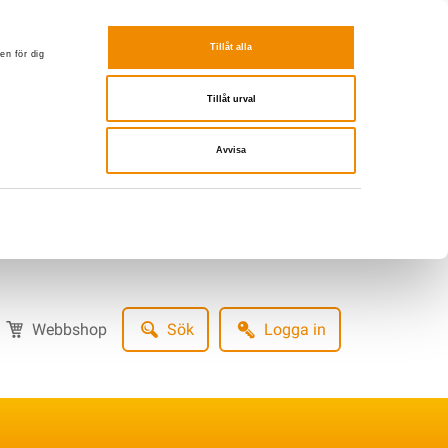
Tillåt alla
en för dig
Tillåt urval
Avvisa
Webbshop
Sök
Logga in
Logga in