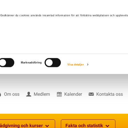
 Godkänner du cookies används insamlad information för att förbättra webbplatsen och upplevels
Marknadsföring
Visa detaljer
Om oss
Medlem
Kalender
Kontakta oss
ådgivning och kurser
Fakta och statistik