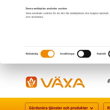
Denna webbplats använder cookies
Växa använder cookies för att den här webbplatsen ska fungera optimalt.
som användare.
Samtyckesval
Nödvändig
Inställningar
Statistik
Gårdsnära tjänster och produkter
R