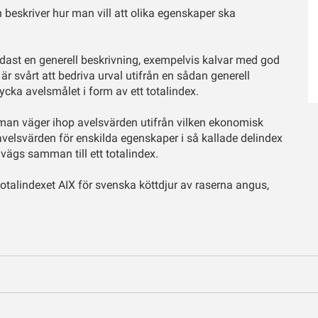
 beskriver hur man vill att olika egenskaper ska
ndast en generell beskrivning, exempelvis kalvar med god
är svårt att bedriva urval utifrån en sådan generell
cka avelsmålet i form av ett totalindex.
 man väger ihop avelsvärden utifrån vilken ekonomisk
velsvärden för enskilda egenskaper i så kallade delindex
 vägs samman till ett totalindex.
otalindexet AIX för svenska köttdjur av raserna angus,