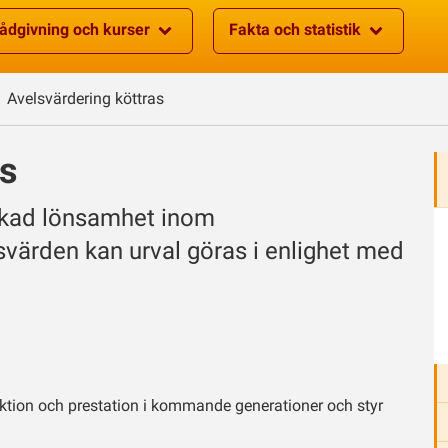
ådgivning och kurser
Fakta och statistik
Avelsvärdering köttras
as
 ökad lönsamhet inom
värden kan urval göras i enlighet med
ktion och prestation i kommande generationer och styr