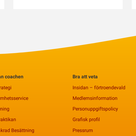
rån coachen
Bra att veta
rategi
Insidan – förtroendevald
amhetsservice
Medlemsinformation
ning
Personuppgiftspolicy
aktikan
Grafisk profil
krad Besättning
Pressrum