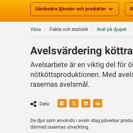
Gårdsnära tjänster och produkter
R
Växa
Fakta och statistik
Avel på djupet
Avelsvärdering köttr
Avelsarbete är en viktig del för
nötköttsproduktionen. Med avels
rasernas avelsmål.
Facebook
Linkedin
Skriv
Dela:
ut
Twitter
De djur som används i aveln idag påverkar produ
därmed rasernas utveckling.