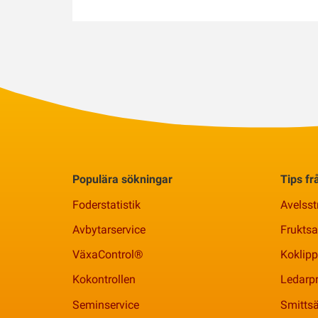
Populära sökningar
Tips f
Foderstatistik
Avelsst
Avbytarservice
Frukts
VäxaControl®
Koklipp
Kokontrollen
Ledarpr
Seminservice
Smittsä