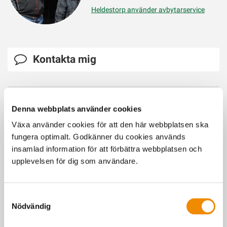
Heldestorp använder avbytarservice
Kontakta mig
Senast uppdaterad: 13 mars 2025
Denna webbplats använder cookies
Växa använder cookies för att den här webbplatsen ska
fungera optimalt. Godkänner du cookies används
insamlad information för att förbättra webbplatsen och
Du kanske också är intresserad av
upplevelsen för dig som användare.
Samtyckesval
Nödvändig