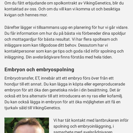
Om du fått erbjudande om spolkontrakt av VikingGenetics, blir du
kontaktad av oss. Och om du vill kan vi komma ut och besiktiga
kvigan och hennes mor.
Därefter lägger vi tillsammans upp en planering för hur vi går vidare.
Du får information om hur du på bästa vis förbereder dina spoldjur
och mottagardjur för bästa resultat. Vi har flera spolteam och
inläggare som kan tillgodose ditt behov. Dessutom har vi
kontaktpersoner som kan ge tips och goda råd inför spolning och
inläggning. Din avelsrådgivare finns förstås med hela tiden.
Embryon och embryospolning
Embryotransfer, ET, innebär att ett embryo förs över från ett
hondjur till ett annat. Du kan lägga in köpta eller egenproducerade
embryon för att öka den genetiska nivån i din besättning. Det är
också ett bra alternativ till att introducera en ny ras eller kofamilj.
Du kan också lägga in embryon för att öka möjligheten att få en
tjurkalv såld till VikingGenetics.
Vi har tät kontakt med lantbrukaren inför
spolning och embryoinläggning, i
samarbete med avelsrådgivaren.