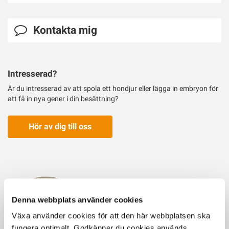
Kontakta mig
Intresserad?
Är du intresserad av att spola ett hondjur eller lägga in embryon för
att få in nya gener i din besättning?
Hör av dig till oss
Embryon ska ge tillbaka kofamilj
Denna webbplats använder cookies
Tack vare embryospolningar och
lyckosamma omständigheter, kan det
Växa använder cookies för att den här webbplatsen ska
snart födas nya Vendla-kalvar på Vreta.
fungera optimalt. Godkänner du cookies används