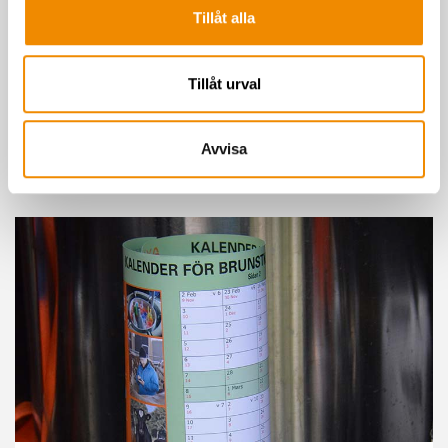
Tillåt alla
Avelsrådgivning
Genetiskt starka djur producerar mer. Med en genomtänkt
Tillåt urval
avelsplan kan du optimera din besättnings förutsättningar för
hög avkastning, god hälsa och funktionell exteriör.
Avvisa