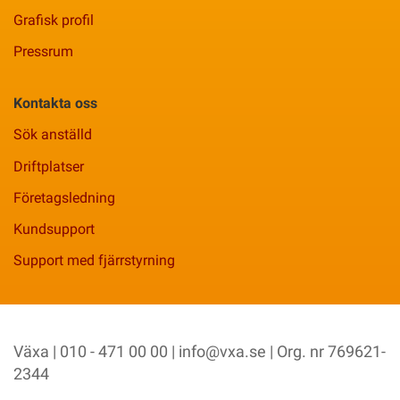
Grafisk profil
Pressrum
Kontakta oss
Sök anställd
Driftplatser
Företagsledning
Kundsupport
Support med fjärrstyrning
Växa | 010 - 471 00 00 |
info@vxa.se
| Org. nr 769621-
2344