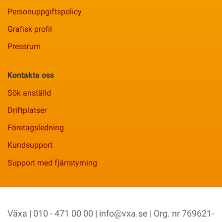
Personuppgiftspolicy
Grafisk profil
Pressrum
Kontakta oss
Sök anställd
Driftplatser
Företagsledning
Kundsupport
Support med fjärrstyrning
Växa | 010 - 471 00 00 |
info@vxa.se
| Org. nr 769621-