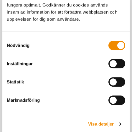
fungera optimalt. Godkänner du cookies används
insamlad information för att förbättra webbplatsen och
upplevelsen för dig som användare.
Djuröga®
Djuröga är det digitala verktyget som kompletterar och vässar
Samtyckesval
ditt eget djuröga. Du knappar in dina observationer enkelt i
Nödvändig
mobilen.
Inställningar
Statistik
Marknadsföring
Visa detaljer