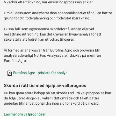
6 veckor efter täckning, när ensileringsprocessen är klar.
Om du dessutom analyserar dina spannmålspartier får du en bättre
grund för din foderplanering och foderstatsberäkning.
I vissa fall, som ogynsamma skördeförhållanden eller vid
besättningsutredning, kan det krävas en hygienanalys för att
säkerställa att fodret kan utfodras till djuren.
Vi förmedlar analyssvar från Eurofins Agro och proverna blir
analyserade enligt NorFor. Analyssvaren skickas på mejl från
Eurofins Agro.
Eurofins Agro - prislista för analys
Skörda i rätt tid med hjälp av vallprognos
Du kan tjäna stora belopp på att skörda i tid. På vallprognos.se kan
du följa utvecklingen av vallen i ditt område och få ett bättre
underlag till när det börjar dra ihop sig för skörd på din gård.
Läs mer om vallprognoser