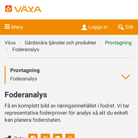
Meny
Logga in
Sök
Växa
Gårdsnära tjänster och produkter
Provtagning
Foderanalys
Provtagning
Foderanalys
Foderanalys
Få en komplett bild av näringsinnehållet i fodret. Vi tar
representativa foderprover för analys så att du enkelt
kan planera foderstaten.
Facebook
Linkedin
Skriv