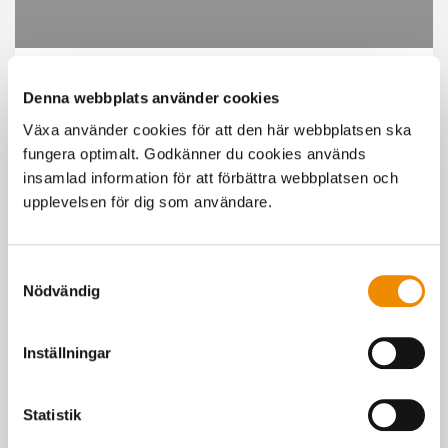
För att se filmen behöver du tillåta marknadsföringscookies.
Denna webbplats använder cookies
Cookie-inställningar
Växa använder cookies för att den här webbplatsen ska
fungera optimalt. Godkänner du cookies används
insamlad information för att förbättra webbplatsen och
upplevelsen för dig som användare.
Kontakta mig
Samtyckesval
Nödvändig
Boka borrning
Inställningar
Senast uppdaterad: 6 juli 2026
Statistik