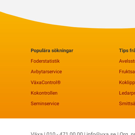
Populära sökningar
Tips f
Foderstatistik
Avelsst
Avbytarservice
Frukts
VäxaControl®
Koklipp
Kokontrollen
Ledarpr
Seminservice
Smittsä
Växa | 010 - 471 00 00 |
info@vxa.se
| Org. 