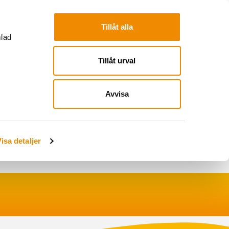
Tillåt alla
mlad
Tillåt urval
Avvisa
Webbshop
Sök
Logga in
isa detaljer
Logga in