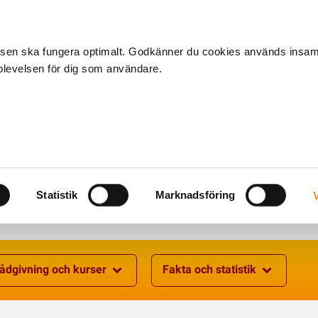
tsen ska fungera optimalt. Godkänner du cookies används insa
pplevelsen för dig som användare.
Om oss
Medlem
Kalender
Kontakta oss
Statistik
Marknadsföring
V
ådgivning och kurser
Fakta och statistik