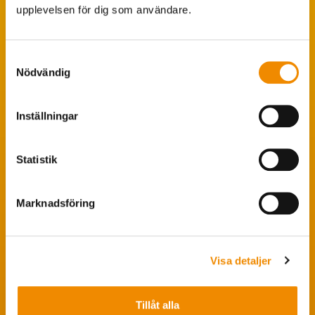
upplevelsen för dig som användare.
Tips från coachen
Avelsstrategi
Samtyckesval
Fruktsamhetsservice
Nödvändig
Koklippning
Inställningar
Ledarpraktikan
Smittsäkrad Besättning
Statistik
Bra att veta
Marknadsföring
Insidan – förtroendevald
Medlemsinformation
Personuppgiftspolicy
Visa detaljer
Grafisk profil
Tillåt alla
Pressrum