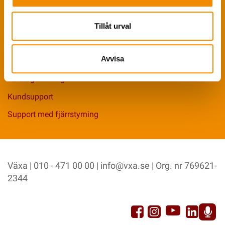
Kontakta oss
Tillåt urval
Sök anställd
Avvisa
Driftplatser
Företagsledning
Kundsupport
Support med fjärrstyrning
Växa | 010 - 471 00 00 |
info@vxa.se
| Org. nr 769621-
2344
YouTu
Facebook
Link
Instagram
Sp