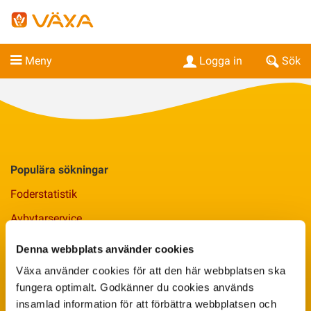
Meny
Logga in
Sök
Populära sökningar
Foderstatistik
Avbytarservice
VäxaControl®
Denna webbplats använder cookies
Kokontrollen
Växa använder cookies för att den här webbplatsen ska
fungera optimalt. Godkänner du cookies används
Seminservice
insamlad information för att förbättra webbplatsen och