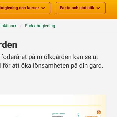
ådgivning och kurser
Fakta och statistik
duktionen
Foderrådgivning
rden
 foderåret på mjölkgården kan se ut
 för att öka lönsamheten på din gård.