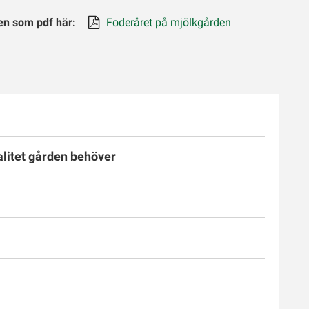
den som pdf här:
Foderåret på mjölkgården
litet gården behöver
rlistorna samt gör överföringar till
öde följs upp.
v.
 att göra växtodlingsplan med gödslingsplan,