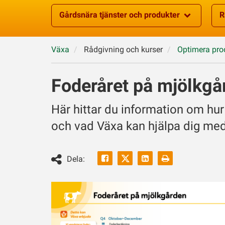
Gårdsnära tjänster och produkter
R
Växa
Rådgivning och kurser
Optimera pro
Foderåret på mjölkgå
Här hittar du information om hur
och vad Växa kan hjälpa dig med
Facebook
Linkedin
Skriv
Dela:
ut
Twitter