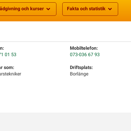
ådgivning och kurser
Fakta och statistik
n:
Mobiltelefon:
71 01 53
073-036 67 93
ar som:
Driftsplats:
rstekniker
Borlänge