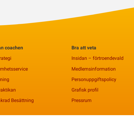
rån coachen
Bra att veta
rategi
Insidan – förtroendevald
amhetsservice
Medlemsinformation
ning
Personuppgiftspolicy
aktikan
Grafisk profil
krad Besättning
Pressrum
nr 769621-2344