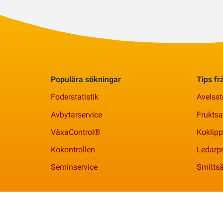
Populära sökningar
Tips f
Foderstatistik
Avelsst
Avbytarservice
Frukts
VäxaControl®
Koklipp
Kokontrollen
Ledarpr
Seminservice
Smittsä
Växa | 010 - 471 00 00 |
info@vxa.se
| Org. 