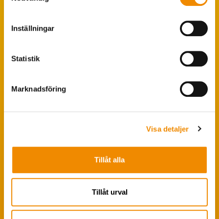
Populära sökningar
Inställningar
Foderstatistik
Avbytarservice
Statistik
VäxaControl®
Kokontrollen
Marknadsföring
Seminservice
Visa detaljer
Tips från coachen
Avelsstrategi
Tillåt alla
Fruktsamhetsservice
Koklippning
Tillåt urval
Ledarpraktikan
Smittsäkrad Besättning