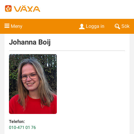
Meny
Logga in
Sök
Johanna
Boij
Telefon:
010-471 01 76