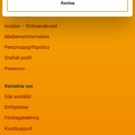
Avvisa
Bra att veta
Insidan – förtroendevald
Medlemsinformation
Personuppgiftspolicy
Grafisk profil
Pressrum
Kontakta oss
Sök anställd
Driftplatser
Företagsledning
Kundsupport