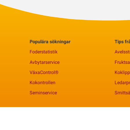
Populära sökningar
Tips f
Foderstatistik
Avelsst
Avbytarservice
Frukts
VäxaControl®
Koklipp
Kokontrollen
Ledarpr
Seminservice
Smittsä
Växa | 010 - 471 00 00 |
info@vxa.se
| Org. 