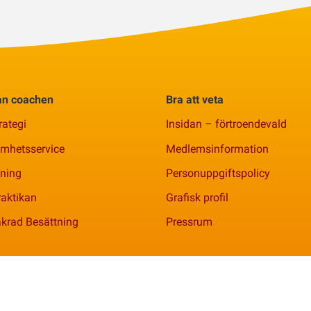
rån coachen
Bra att veta
rategi
Insidan – förtroendevald
amhetsservice
Medlemsinformation
ning
Personuppgiftspolicy
aktikan
Grafisk profil
krad Besättning
Pressrum
nr 769621-2344