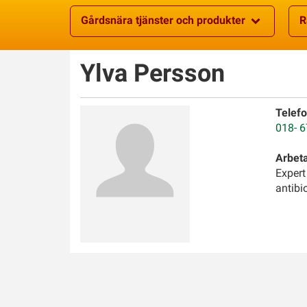
Gårdsnära tjänster och produkter
R
Ylva
Persson
Telefo
018- 6
Arbet
Expert
antibi