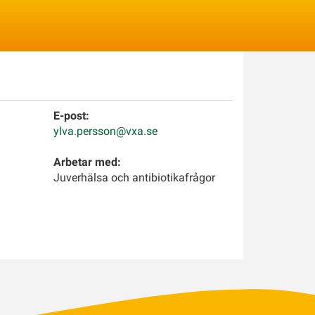
Logga in
E-post:
ylva.persson@vxa.se
Arbetar med:
Juverhälsa och antibiotikafrågor