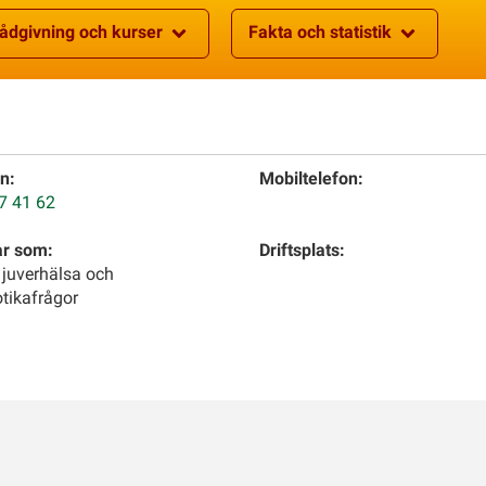
ådgivning och kurser
Fakta och statistik
n:
Mobiltelefon:
7 41 62
ar som:
Driftsplats:
 juverhälsa och
otikafrågor