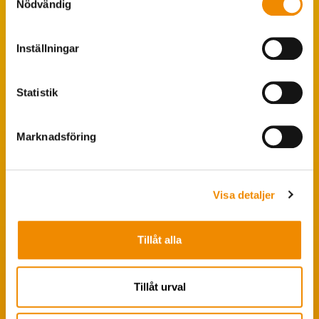
Nödvändig
Populära sökningar
Inställningar
Foderstatistik
Avbytarservice
Statistik
VäxaControl®
Kokontrollen
Marknadsföring
Seminservice
Visa detaljer
Tips från coachen
Avelsstrategi
Tillåt alla
Fruktsamhetsservice
Koklippning
Tillåt urval
Ledarpraktikan