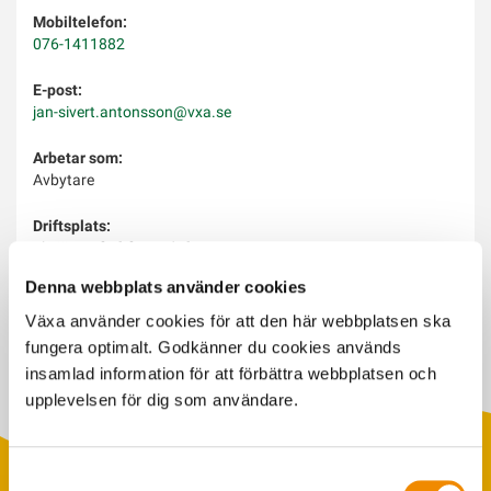
Mobiltelefon:
076-1411882
E-post:
jan-sivert.antonsson@vxa.se
Arbetar som:
Avbytare
Driftsplats:
Eksjö, utgår från Bodafors
Denna webbplats använder cookies
Arbetar med:
Avbytarservice
Växa använder cookies för att den här webbplatsen ska
fungera optimalt. Godkänner du cookies används
insamlad information för att förbättra webbplatsen och
upplevelsen för dig som användare.
Samtyckesval