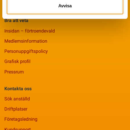
Smittsäkrad Besättning
Avvisa
Bra att veta
Insidan – förtroendevald
Medlemsinformation
Personuppgiftspolicy
Grafisk profil
Pressrum
Kontakta oss
Sök anställd
Driftplatser
Företagsledning
Kundsupport