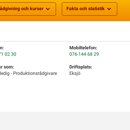
ådgivning och kurser
Fakta och statistik
n:
Mobiltelefon:
71 02 30
076-144 68 29
ar som:
Driftsplats:
ledig - Produktionsrådgivare
Eksjö