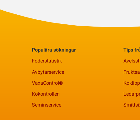
Populära sökningar
Tips f
Foderstatistik
Avelsst
Avbytarservice
Frukts
VäxaControl®
Koklipp
Kokontrollen
Ledarpr
Seminservice
Smittsä
Växa | 010 - 471 00 00 |
info@vxa.se
| Org. 