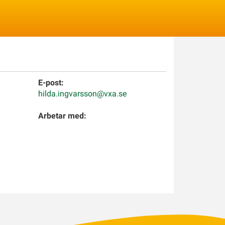
Logga in
E-post:
hilda.ingvarsson@vxa.se
Arbetar med: