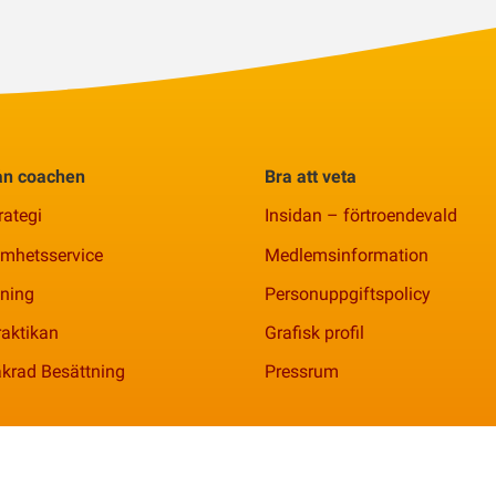
rån coachen
Bra att veta
rategi
Insidan – förtroendevald
amhetsservice
Medlemsinformation
ning
Personuppgiftspolicy
aktikan
Grafisk profil
krad Besättning
Pressrum
nr 769621-2344