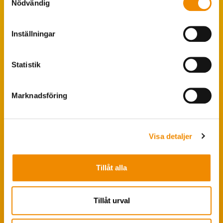
Nödvändig
Populära sökningar
Inställningar
Foderstatistik
Avbytarservice
Statistik
VäxaControl®
Kokontrollen
Marknadsföring
Seminservice
Visa detaljer
Tips från coachen
Avelsstrategi
Tillåt alla
Fruktsamhetsservice
Koklippning
Tillåt urval
Ledarpraktikan