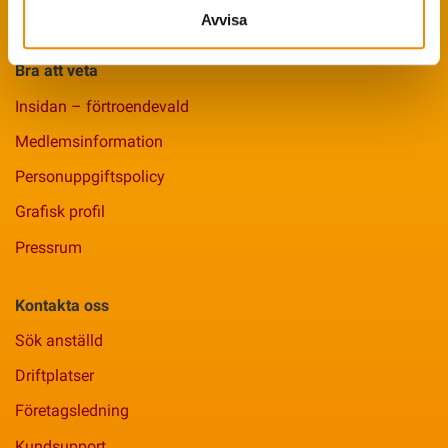
Smittsäkrad Besättning
Avvisa
Bra att veta
Insidan – förtroendevald
Medlemsinformation
Personuppgiftspolicy
Grafisk profil
Pressrum
Kontakta oss
Sök anställd
Driftplatser
Företagsledning
Kundsupport