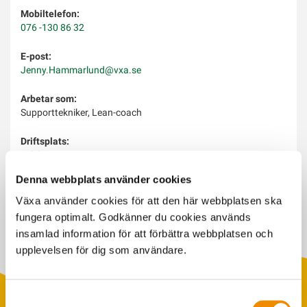
Mobiltelefon:
076 -130 86 32
E-post:
Jenny.Hammarlund@vxa.se
Arbetar som:
Supporttekniker, Lean-coach
Driftsplats:
Eskilstuna
Denna webbplats använder cookies
Arbetar med:
Kundsupport, Ledarskap, Ledarpraktikan
Växa använder cookies för att den här webbplatsen ska
fungera optimalt. Godkänner du cookies används
insamlad information för att förbättra webbplatsen och
upplevelsen för dig som användare.
Samtyckesval