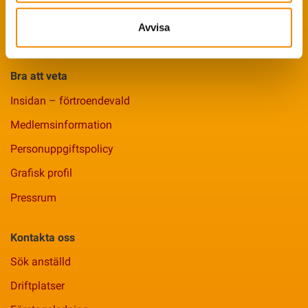
Ledarpraktikan
Avvisa
Smittsäkrad Besättning
Bra att veta
Insidan – förtroendevald
Medlemsinformation
Personuppgiftspolicy
Grafisk profil
Pressrum
Kontakta oss
Sök anställd
Driftplatser