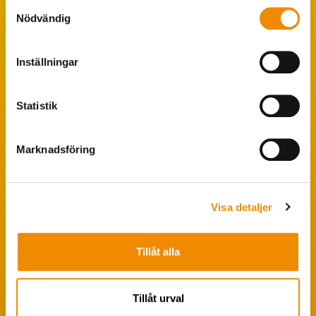
Samtyckesval
Nödvändig
Inställningar
Populära sökningar
Foderstatistik
Statistik
Avbytarservice
VäxaControl®
Marknadsföring
Kokontrollen
Seminservice
Visa detaljer
Tips från coachen
Tillåt alla
Avelsstrategi
Fruktsamhetsservice
Tillåt urval
Koklippning