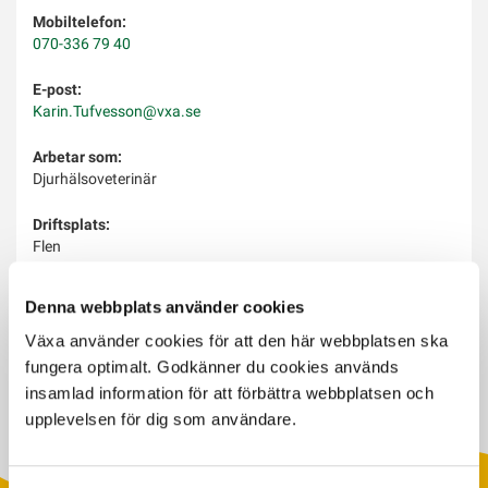
Mobiltelefon:
070-336 79 40
E-post:
Karin.Tufvesson@vxa.se
Arbetar som:
Djurhälsoveterinär
Driftsplats:
Flen
Arbetar med:
Denna webbplats använder cookies
Smittsäkrad Besättning, Smittskydd, ViLA, Djurhälsa,
Fruktsamhet, Djurägarsemin, Juverhälsa, Celltal, Kalvhälsa,
Växa använder cookies för att den här webbplatsen ska
Klövhälsa, FriskKo
fungera optimalt. Godkänner du cookies används
insamlad information för att förbättra webbplatsen och
upplevelsen för dig som användare.