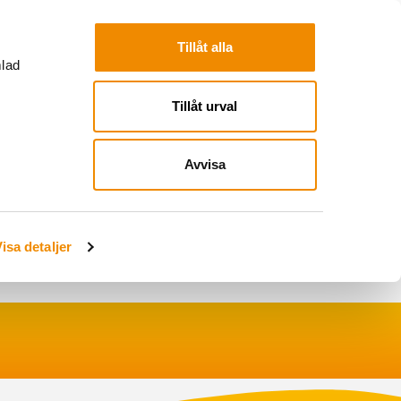
Tillåt alla
mlad
Tillåt urval
Avvisa
Webbshop
Sök
Logga in
isa detaljer
Logga in