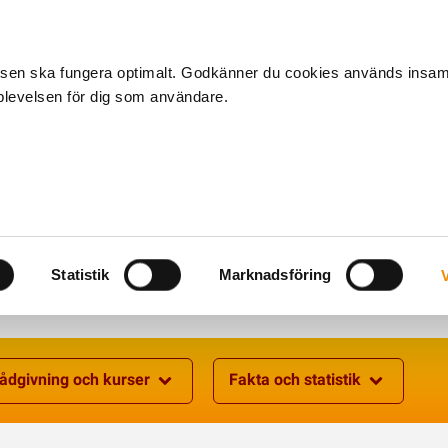
tsen ska fungera optimalt. Godkänner du cookies används insa
pplevelsen för dig som användare.
Om oss
Medlem
Kalender
Kontakta oss
Statistik
Marknadsföring
V
ådgivning och kurser
Fakta och statistik