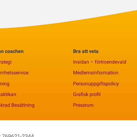
rån coachen
Bra att veta
rategi
Insidan – förtroendevald
amhetsservice
Medlemsinformation
ning
Personuppgiftspolicy
aktikan
Grafisk profil
krad Besättning
Pressrum
nr 769621-2344