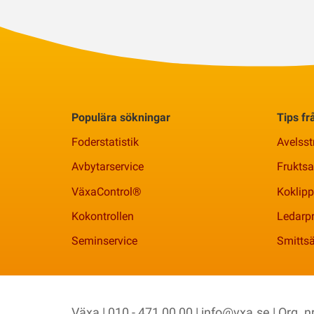
Populära sökningar
Tips f
Foderstatistik
Avelsst
Avbytarservice
Frukts
VäxaControl®
Koklipp
Kokontrollen
Ledarpr
Seminservice
Smittsä
Växa | 010 - 471 00 00 |
info@vxa.se
| Org. 