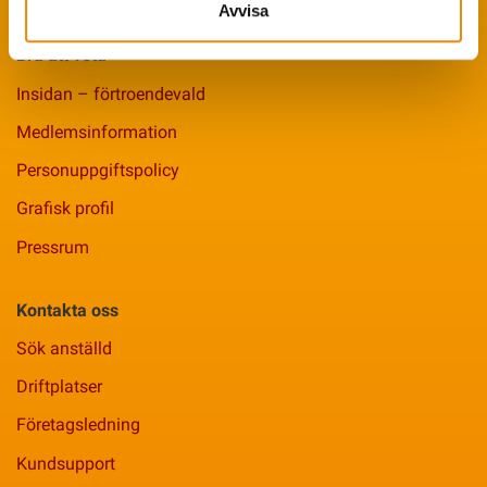
Avvisa
Bra att veta
Insidan – förtroendevald
Medlemsinformation
Personuppgiftspolicy
Grafisk profil
Pressrum
Kontakta oss
Sök anställd
Driftplatser
Företagsledning
Kundsupport