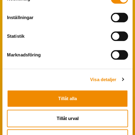
Populära sökningar
Inställningar
Foderstatistik
Avbytarservice
Statistik
VäxaControl®
Kokontrollen
Marknadsföring
Seminservice
Visa detaljer
Tips från coachen
Avelsstrategi
Tillåt alla
Fruktsamhetsservice
Koklippning
Tillåt urval
Ledarpraktikan
Smittsäkrad Besättning