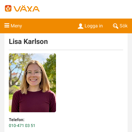
Meny
Logga in
Sök
Lisa
Karlson
Telefon:
010-471 03 51