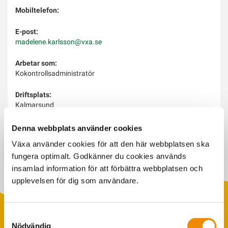
Mobiltelefon:
E-post:
madelene.karlsson@vxa.se
Arbetar som:
Kokontrollsadministratör
Driftsplats:
Kalmarsund
Arbetar med:
Denna webbplats använder cookies
Rättning, CDB, kokontroll, MinGård
Växa använder cookies för att den här webbplatsen ska
fungera optimalt. Godkänner du cookies används
insamlad information för att förbättra webbplatsen och
upplevelsen för dig som användare.
Samtyckesval
Nödvändig