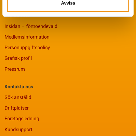
Avvisa
Bra att veta
Insidan – förtroendevald
Medlemsinformation
Personuppgiftspolicy
Grafisk profil
Pressrum
Kontakta oss
Sök anställd
Driftplatser
Företagsledning
Kundsupport