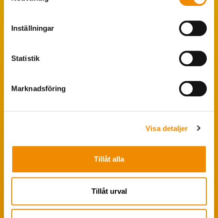
Populära sökningar
Inställningar
Foderstatistik
Avbytarservice
Statistik
VäxaControl®
Kokontrollen
Marknadsföring
Seminservice
Visa detaljer
Tips från coachen
Avelsstrategi
Tillåt alla
Fruktsamhetsservice
Koklippning
Tillåt urval
Ledarpraktikan
Smittsäkrad Besättning