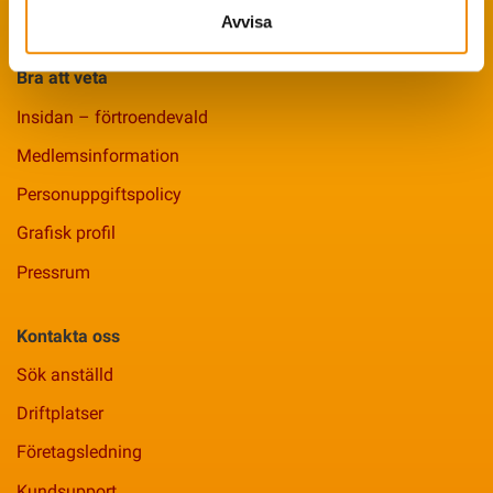
Smittsäkrad Besättning
Avvisa
Bra att veta
Insidan – förtroendevald
Medlemsinformation
Personuppgiftspolicy
Grafisk profil
Pressrum
Kontakta oss
Sök anställd
Driftplatser
Företagsledning
Kundsupport