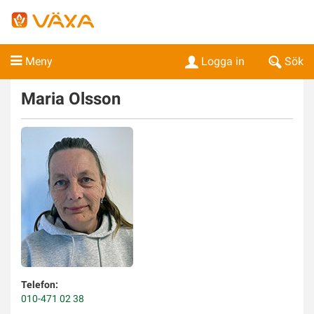
Meny
Logga in
Sök
Maria
Olsson
Telefon:
010-471 02 38