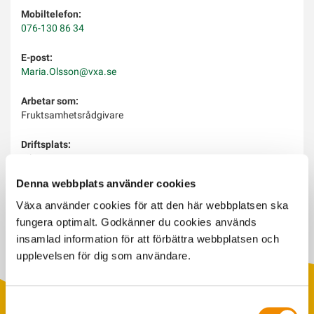
Mobiltelefon:
076-130 86 34
E-post:
Maria.Olsson@vxa.se
Arbetar som:
Fruktsamhetsrådgivare
Driftsplats:
Kil
Denna webbplats använder cookies
Arbetar med:
Semin, avhorning, dräktightesundersökning, Ultraljud
Växa använder cookies för att den här webbplatsen ska
fungera optimalt. Godkänner du cookies används
insamlad information för att förbättra webbplatsen och
upplevelsen för dig som användare.
Samtyckesval