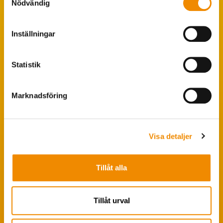
Nödvändig
Populära sökningar
Inställningar
Foderstatistik
Avbytarservice
Statistik
VäxaControl®
Kokontrollen
Marknadsföring
Seminservice
Visa detaljer
Tips från coachen
Avelsstrategi
Tillåt alla
Fruktsamhetsservice
Koklippning
Tillåt urval
Ledarpraktikan