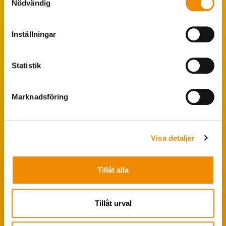
Nödvändig
Populära sökningar
Inställningar
Foderstatistik
Avbytarservice
Statistik
VäxaControl®
Kokontrollen
Marknadsföring
Seminservice
Visa detaljer
Tips från coachen
Avelsstrategi
Tillåt alla
Fruktsamhetsservice
Koklippning
Tillåt urval
Ledarpraktikan