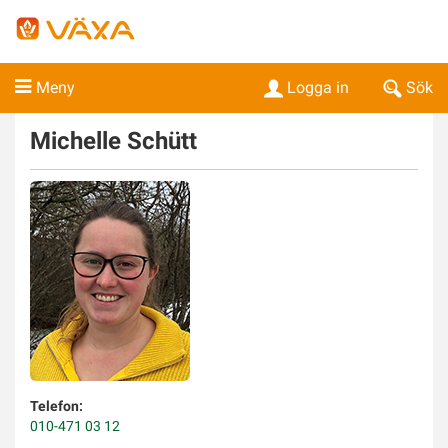
Meny
Logga in
Sök
Michelle
Schütt
Telefon:
010-471 03 12