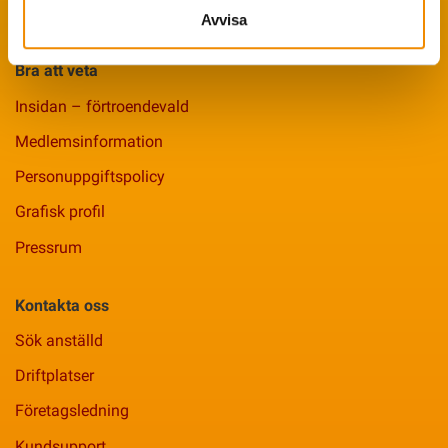
Smittsäkrad Besättning
Avvisa
Bra att veta
Insidan – förtroendevald
Medlemsinformation
Personuppgiftspolicy
Grafisk profil
Pressrum
Kontakta oss
Sök anställd
Driftplatser
Företagsledning
Kundsupport