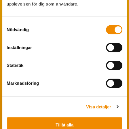
upplevelsen för dig som användare.
Tips från coachen
Avelsstrategi
Samtyckesval
Fruktsamhetsservice
Nödvändig
Koklippning
Inställningar
Ledarpraktikan
Smittsäkrad Besättning
Statistik
Bra att veta
Marknadsföring
Insidan – förtroendevald
Medlemsinformation
Personuppgiftspolicy
Visa detaljer
Grafisk profil
Tillåt alla
Pressrum