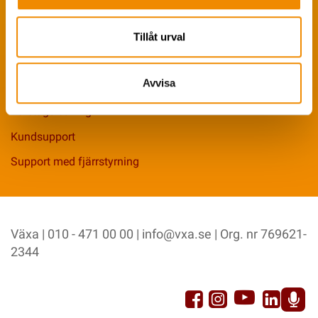
Kontakta oss
Tillåt urval
Sök anställd
Avvisa
Driftplatser
Företagsledning
Kundsupport
Support med fjärrstyrning
Växa | 010 - 471 00 00 |
info@vxa.se
| Org. nr 769621-
2344
YouTu
Facebook
Link
Instagram
Sp