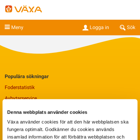
Meny
Logga in
Sök
Populära sökningar
Foderstatistik
Avbytarservice
VäxaControl®
Denna webbplats använder cookies
Kokontrollen
Växa använder cookies för att den här webbplatsen ska
fungera optimalt. Godkänner du cookies används
Seminservice
insamlad information för att förbättra webbplatsen och