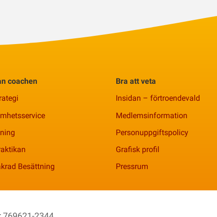
rån coachen
Bra att veta
rategi
Insidan – förtroendevald
amhetsservice
Medlemsinformation
ning
Personuppgiftspolicy
aktikan
Grafisk profil
krad Besättning
Pressrum
nr 769621-2344