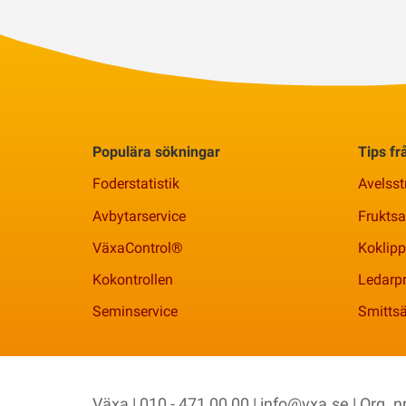
Populära sökningar
Tips f
Foderstatistik
Avelsst
Avbytarservice
Frukts
VäxaControl®
Koklipp
Kokontrollen
Ledarpr
Seminservice
Smittsä
Växa | 010 - 471 00 00 |
info@vxa.se
| Org. 