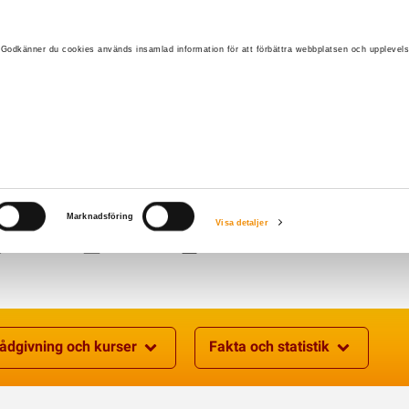
 Godkänner du cookies används insamlad information för att förbättra webbplatsen och upplevels
Marknadsföring
Visa detaljer
Om oss
Medlem
Kalender
Kontakta oss
ådgivning och kurser
Fakta och statistik