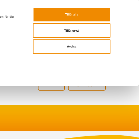
Tillåt alla
en för dig
Tillåt urval
Avvisa
Webbshop
Sök
Logga in
Logga in