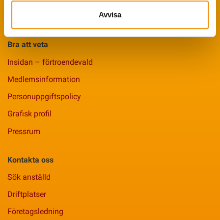
Avvisa
Smittsäkrad Besättning
Bra att veta
Insidan – förtroendevald
Medlemsinformation
Personuppgiftspolicy
Grafisk profil
Pressrum
Kontakta oss
Sök anställd
Driftplatser
Företagsledning