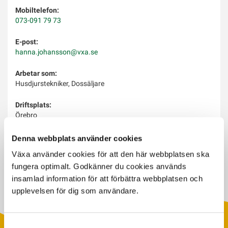
Mobiltelefon:
073-091 79 73
E-post:
hanna.johansson@vxa.se
Arbetar som:
Husdjurstekniker, Dossäljare
Driftsplats:
Örebro
Arbetar med:
Denna webbplats använder cookies
Semin, Dräktighetsundersökning, avhorning, Dosservice,
Växa använder cookies för att den här webbplatsen ska
Kvävebil
fungera optimalt. Godkänner du cookies används
insamlad information för att förbättra webbplatsen och
upplevelsen för dig som användare.
Samtyckesval