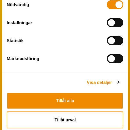
Nödvändig
Populära sökningar
Inställningar
Foderstatistik
Avbytarservice
Statistik
VäxaControl®
Marknadsföring
Kokontrollen
Seminservice
Visa detaljer
Tips från coachen
Avelsstrategi
Tillåt alla
Fruktsamhetsservice
Koklippning
Tillåt urval
Ledarpraktikan