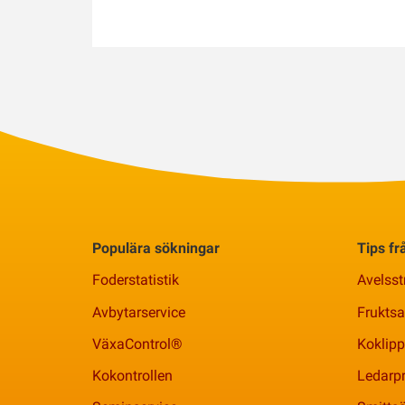
Populära sökningar
Tips f
Foderstatistik
Avelsst
Avbytarservice
Frukts
VäxaControl®
Koklipp
Kokontrollen
Ledarpr