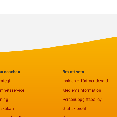
rån coachen
Bra att veta
rategi
Insidan – förtroendevald
amhetsservice
Medlemsinformation
ning
Personuppgiftspolicy
aktikan
Grafisk profil