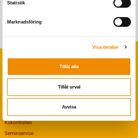
Statistik
Marknadsföring
Visa detaljer
Tillåt alla
Populära sökningar
Tillåt urval
Foderstatistik
Avbytarservice
Avvisa
VäxaControl®
Kokontrollen
Seminservice