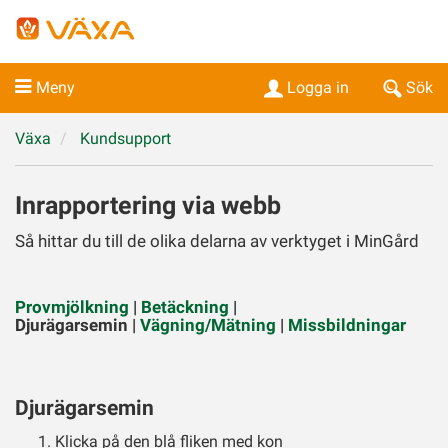
Meny
Logga in
Sök
Växa
Kundsupport
Inrapportering via webb
Så hittar du till de olika delarna av verktyget i MinGård
Provmjölkning
|
Betäckning
|
Djurägarsemin |
Vägning/Mätning
|
Missbildningar
Djurägarsemin
Klicka på den blå fliken med kon