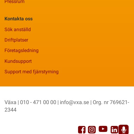
Pressrum
Kontakta oss
Sök anställd
Driftplatser
Företagsledning
Kundsupport
Support med fjärrstyrning
Växa | 010 - 471 00 00 |
info@vxa.se
| Org. nr 769621-
2344
YouTu
Facebook
Link
Instagram
Sp