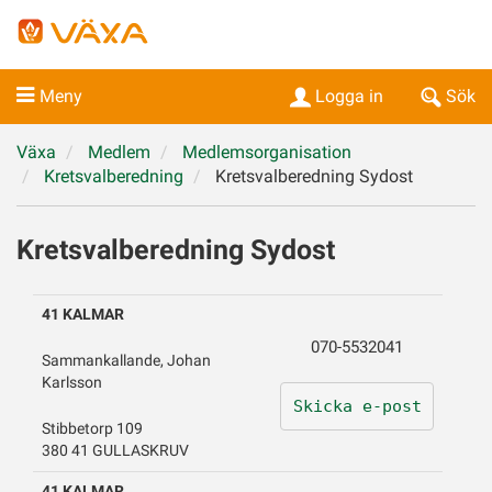
Meny
Logga in
Sök
Växa
Medlem
Medlemsorganisation
Kretsvalberedning
Kretsvalberedning Sydost
Kretsvalberedning Sydost
41 KALMAR
070-5532041
Sammankallande, Johan
Karlsson
Skicka e-post
Stibbetorp 109
380 41 GULLASKRUV
41 KALMAR