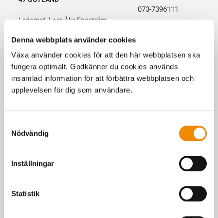
073-7396111
Ledamot, Lars-Åke Engström
Skicka e-post
Denna webbplats använder cookies
Lärbro Uppegårds 1342
624 53 LÄRBRO
Växa använder cookies för att den här webbplatsen ska
fungera optimalt. Godkänner du cookies används
47 GOTLAND
insamlad information för att förbättra webbplatsen och
Ledamot, Vakant
upplevelsen för dig som användare.
Samtyckesval
94 BLEKINGE
Nödvändig
0705718457
Sammankallande, Sven
Rosenberg
Inställningar
Skicka e-post
Klavavägen 135
375 90 MÖRRUM
Statistik
94 BLEKINGE
0705934316