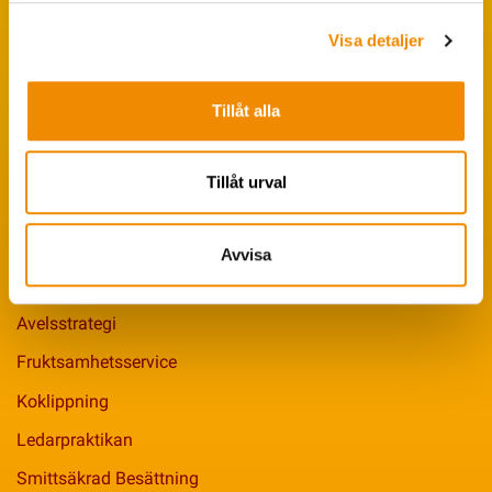
Populära sökningar
Visa detaljer
Foderstatistik
Avbytarservice
Tillåt alla
VäxaControl®
Kokontrollen
Tillåt urval
Seminservice
Avvisa
Tips från coachen
Avelsstrategi
Fruktsamhetsservice
Koklippning
Ledarpraktikan
Smittsäkrad Besättning