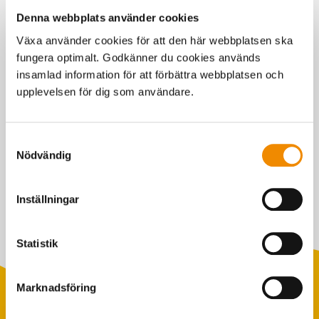
Denna webbplats använder cookies
Växa använder cookies för att den här webbplatsen ska
fungera optimalt. Godkänner du cookies används
insamlad information för att förbättra webbplatsen och
upplevelsen för dig som användare.
Samtyckesval
Växa Nytt och nyhetsbrev
Nödvändig
Här kan du som är förtroendevald meddela ditt intresse
för postutskick av kundtidningen Växa Nytt och
Inställningar
nyhetsbrev via mejl.
Statistik
Marknadsföring