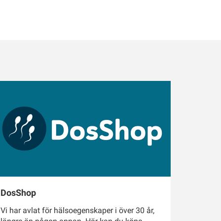
DosShop
Vi har avlat för hälsoegenskaper i över 30 år,