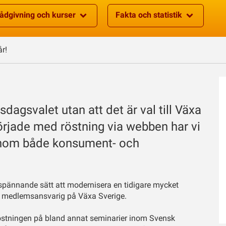
ådgivning och kurser
Fakta och statistik
år!
ksdagsvalet utan att det är val till Växa
örjade med röstning via webben har vi
inom både konsument- och
t spännande sätt att modernisera en tidigare mycket
rd, medlemsansvarig på Växa Sverige.
röstningen på bland annat seminarier inom Svensk