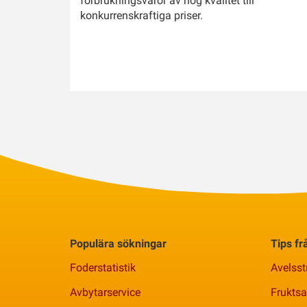
förbrukningsvaror av hög kvalitet till
konkurrenskraftiga priser.
Populära sökningar
Tips f
Foderstatistik
Avelsst
Avbytarservice
Frukts