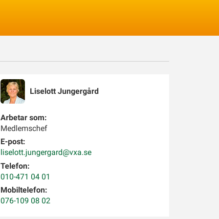
Logga in
Liselott
Jungergård
Arbetar som:
Medlemschef
E-post:
liselott.jungergard@vxa.se
Telefon:
010-471 04 01
Mobiltelefon:
076-109 08 02