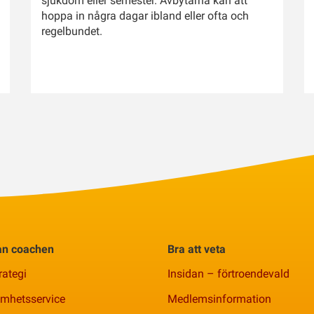
sjukdom eller semester. Avbytarna kan att
hoppa in några dagar ibland eller ofta och
regelbundet.
rån coachen
Bra att veta
rategi
Insidan – förtroendevald
amhetsservice
Medlemsinformation