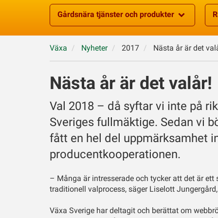
Gårdsnära tjänster och produkter
R
Växa
Nyheter
2017
Nästa år är det val
Nästa år är det valår!
Val 2018 – då syftar vi inte på ri
Sveriges fullmäktige. Sedan vi b
fått en hel del uppmärksamhet 
producentkooperationen.
– Många är intresserade och tycker att det är et
traditionell valprocess, säger Liselott Jungergå
Växa Sverige har deltagit och berättat om webb