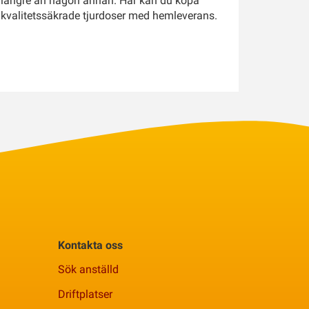
längre än någon annan. Här kan du köpa
kvalitetssäkrade tjurdoser med hemleverans.
Kontakta oss
Sök anställd
Driftplatser