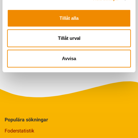
Vi skriver för dig med intresse för nötköttsproduktion. De flesta
av våra läsare har egna djur, medan andra arbetar i branschen
som rådgivare, veterinärer eller säljare.
Tillåt alla
Tillåt urval
Senast uppdaterad: 28 april 2026
Avvisa
Populära sökningar
Foderstatistik