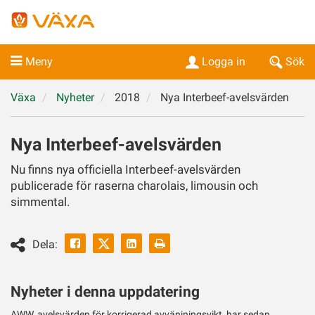
Meny
Logga in
Sök
Växa
Nyheter
2018
Nya Interbeef-avelsvärden
Nya Interbeef-avelsvärden
Nu finns nya officiella Interbeef-avelsvärden
publicerade för raserna charolais, limousin och
simmental.
Facebook
Linkedin
Skriv
Dela:
ut
Twitter
Nyheter i denna uppdatering
AWW, avelsvärden för korrigerad avvänjningsvikt, har sedan