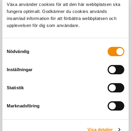
Från mjölk till kött
Växa använder cookies för att den här webbplatsen ska
Om du funderar på att ställa om din verksamhet från mjölk- till
fungera optimalt. Godkänner du cookies används
köttproduktion finns en hel del att tänka på. Vi hjälper dig valet
insamlad information för att förbättra webbplatsen och
av produktionsinriktning.
upplevelsen för dig som användare.
Samtyckesval
Nödvändig
Inställningar
Statistik
Marknadsföring
Tidningen Nötkött
Visa detaljer