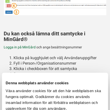
Du kan också lämna ditt samtycke i
MinGård®
Logga in på MinGård
och ange besättningsnummer
Klicka på kugghjulet och välj Användaruppgifter
Fyll i Person-/Organisationsnummer
Klicka i checkboxen för att samtycka
Spara
- Har du fler SE-nummer behöver du lämna samtycke för samtliga.
Denna webbplats använder cookies
Det gör du genom att byta besättning och upprepa stegen 1-4.
Växa använder cookies för att den här webbplatsen ska
fungera optimalt. Godkänner du cookies används
insamlad information för att förbättra webbplatsen och
upplevelsen för dig som användare.