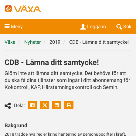
Meny
Logga in
Sök
Växa
Nyheter
2019
CDB - Lämna ditt samtycke!
CDB - Lämna ditt samtycke!
Glöm inte att lämna ditt samtycke. Det behövs för att
du ska få dina tjänster som ingår i ditt abonnemang för
Kokontroll, KAP, Härstamningskontroll och Semin.
Facebook
Linkedin
Skriv
Dela:
ut
Twitter
Bakgrund
2018 trädde nya regler kring hantering av personuppgifter i kraft,