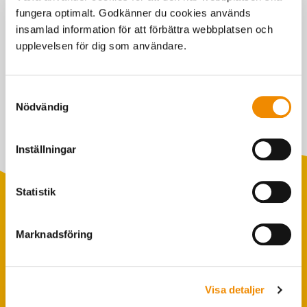
fungera optimalt. Godkänner du cookies används
insamlad information för att förbättra webbplatsen och
Den effektivare kon äter mindre men producerar samma mängd
upplevelsen för dig som användare.
mjölk och kött som den mindre effektiva kon.
Samtyckesval
Senast uppdaterad: 4 november 2020
Nödvändig
Inställningar
Statistik
Marknadsföring
Populära sökningar
Foderstatistik
Avbytarservice
Visa detaljer