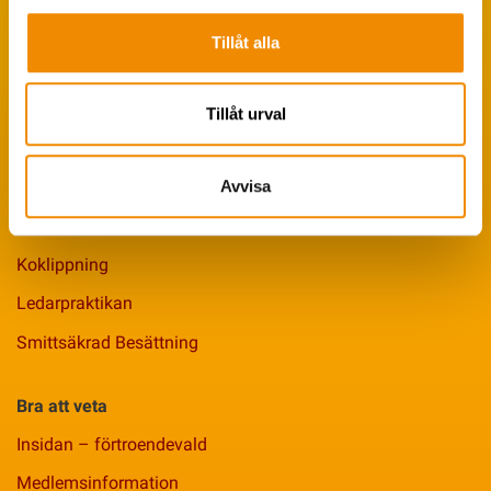
VäxaControl®
Tillåt alla
Kokontrollen
Seminservice
Tillåt urval
Tips från coachen
Avvisa
Avelsstrategi
Fruktsamhetsservice
Koklippning
Ledarpraktikan
Smittsäkrad Besättning
Bra att veta
Insidan – förtroendevald
Medlemsinformation