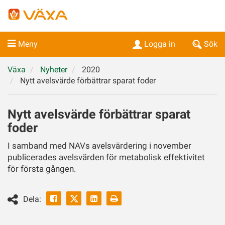
Meny
Logga in
Sök
Växa
Nyheter
2020
Nytt avelsvärde förbättrar sparat foder
Nytt avelsvärde förbättrar sparat
foder
I samband med NAVs avelsvärdering i november
publicerades avelsvärden för metabolisk effektivitet
för första gången.
Facebook
Linkedin
Skriv
Dela:
ut
Twitter