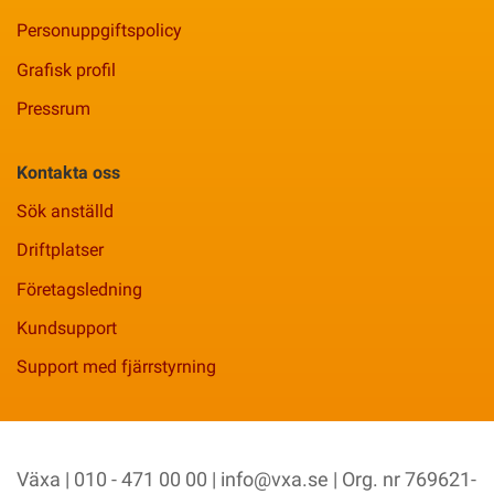
Personuppgiftspolicy
Grafisk profil
Pressrum
Kontakta oss
Sök anställd
Driftplatser
Företagsledning
Kundsupport
Support med fjärrstyrning
Växa | 010 - 471 00 00 |
info@vxa.se
| Org. nr 769621-