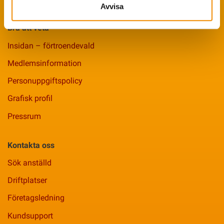
Avvisa
Bra att veta
Insidan – förtroendevald
Medlemsinformation
Personuppgiftspolicy
Grafisk profil
Pressrum
Kontakta oss
Sök anställd
Driftplatser
Företagsledning
Kundsupport