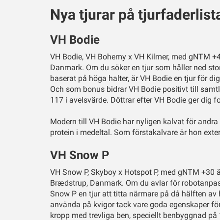
Nya tjurar på tjurfaderlist
VH Bodie
VH Bodie, VH Bohemy x VH Kilmer, med gNTM +41
Danmark. Om du söker en tjur som håller ned stor
baserat på höga halter, är VH Bodie en tjur för d
Och som bonus bidrar VH Bodie positivt till sam
117 i avelsvärde. Döttrar efter VH Bodie ger dig f
Modern till VH Bodie har nyligen kalvat för andr
protein i medeltal. Som förstakalvare är hon ex
VH Snow P
VH Snow P, Skyboy x Hotspot P, med gNTM +30 
Brædstrup, Danmark. Om du avlar för robotanpassa
Snow P en tjur att titta närmare på då hälften a
använda på kvigor tack vare goda egenskaper för k
kropp med trevliga ben, speciellt benbyggnad på