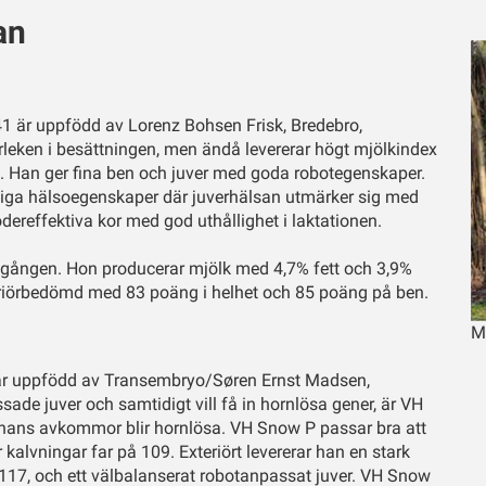
an
 är uppfödd av Lorenz Bohsen Frisk, Bredebro,
leken i besättningen, men ändå levererar högt mjölkindex
ig. Han ger fina ben och juver med goda robotegenskaper.
tliga hälsoegenskaper där juverhälsan utmärker sig med
odereffektiva kor med god uthållighet i laktationen.
a gången. Hon producerar mjölk med 4,7% fett och 3,9%
teriörbedömd med 83 poäng i helhet och 85 poäng på ben.
Mo
är uppfödd av Transembryo/Søren Ernst Madsen,
de juver och samtidigt vill få in hornlösa gener, är VH
v hans avkommor blir hornlösa. VH Snow P passar bra att
alvningar far på 109. Exteriört levererar han en stark
 117, och ett välbalanserat robotanpassat juver. VH Snow