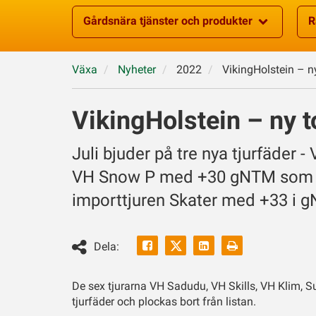
Gårdsnära tjänster och produkter
R
Växa
Nyheter
2022
VikingHolstein – n
VikingHolstein – ny t
Juli bjuder på tre nya tjurfäder
VH Snow P med +30 gNTM som är
importtjuren Skater med +33 i 
Facebook
Linkedin
Skriv
Dela:
ut
Twitter
De sex tjurarna VH Sadudu, VH Skills, VH Klim, S
tjurfäder och plockas bort från listan.