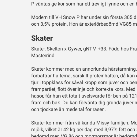
P väntas ge kor som har ett trevligt lynne och en b
Modern till VH Snow P har under sin första 305 d
och 3,5% protein. Hon är exteriörbedömd VG85 
Skater
Skater, Skelton x Gywer, gNTM +33. Född hos Fran
Masterrind.
Skater kommer med en annorlunda härstamning. 
förbättrar halterna, särskilt proteinhalten, då kan 
tjur i toppklass för såväl kropp som juver och ben
frampartiet, flott överlinje och korrekta kors. Med 
hasor, får han ett totalt avelsvärde för ben på 12
fram och bak. Du kan förvänta dig grunda juver me
och tjockare än medeltal för rasen.
Skater kommer från välkända Missy-familjen. Mod
mjölk, vilket är 42 kg per dag med 3,97% fett o
bedömd med VG 86 och mormorsmor är bedömd 