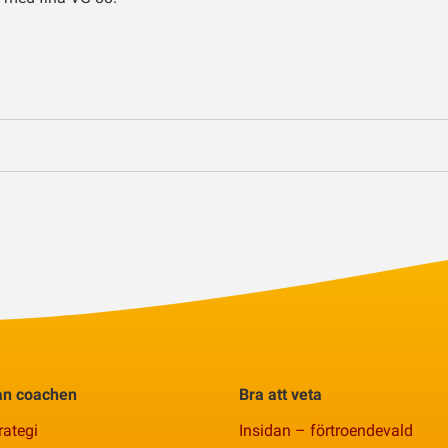
rån coachen
Bra att veta
rategi
Insidan – förtroendevald