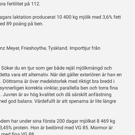
ra fertilitet på 112.
agars laktation producerat 10 400 kg mjölk med 3,6% fett
med 89 poäng på ben.
z Meyer, Frieshoythe, Tyskland. Importtjur från
Söker du en tjur som ger både rejäl mjölkmängd och
detta vara ett alternativ. När det gäller exteriören är han en
. Döttrarna är över medelstorlek med riktigt bra bredd i
synnerligen korrekta vinklar, parallella ben och torra fina
1. Juvren är av hög kvalitet och då särskilt anfästning
d god balans. Värdefullt är att spenarna är lite längre
ern har under sina första 200 dagar mjölkat 8 469 kg
ch 3,45% protein. Hon är bedömd med VG 85. Mormor är
med fina VG 88.