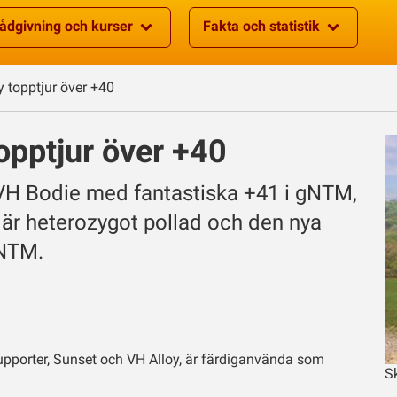
ådgivning och kurser
Fakta och statistik
y topptjur över +40
opptjur över +40
 - VH Bodie med fantastiska +41 i gNTM,
 heterozygot pollad och den nya
gNTM.
upporter, Sunset och VH Alloy, är färdiganvända som
S