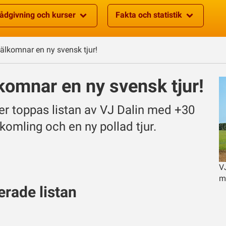
ådgivning och kurser
Fakta och statistik
välkomnar en ny svensk tjur!
komnar en ny svensk tjur!
er toppas listan av VJ Dalin med +30
komling och en ny pollad tjur.
V
m
rade listan