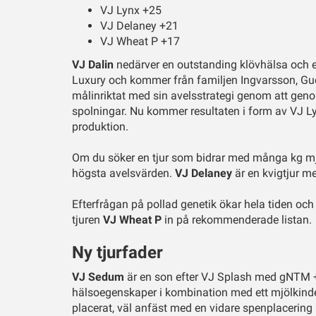
VJ Lynx +25
VJ Delaney +21
VJ Wheat P +17
VJ Dalin
nedärver en outstanding klövhälsa och et
Luxury och kommer från familjen Ingvarsson, Gu
målinriktat med sin avelsstrategi genom att geno
spolningar. Nu kommer resultaten i form av VJ L
produktion.
Om du söker en tjur som bidrar med många kg mj
högsta avelsvärden.
VJ Delaney
är en kvigtjur me
Efterfrågan på pollad genetik ökar hela tiden oc
tjuren
VJ Wheat P
in på rekommenderade listan.
Ny tjurfader
VJ Sedum
är en son efter VJ Splash med gNTM + 
hälsoegenskaper i kombination med ett mjölkindex
placerat, väl anfäst med en vidare spenplacering