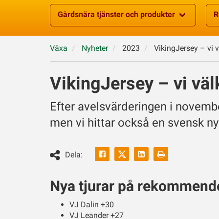
Gårdsnära tjänster och produkter
R
Växa
Nyheter
2023
VikingJersey – vi 
VikingJersey – vi väl
Efter avelsvärderingen i novemb
men vi hittar också en svensk ny
Facebook
Linkedin
Skriv
Dela:
ut
Twitter
Nya tjurar på rekommende
VJ Dalin +30
VJ Leander +27