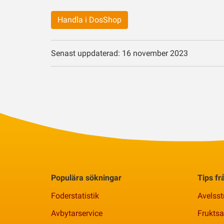
Handla i DosShop
Senast uppdaterad: 16 november 2023
Populära sökningar
Tips f
Foderstatistik
Avelsst
Avbytarservice
Frukts