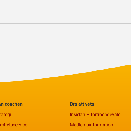
rån coachen
Bra att veta
rategi
Insidan – förtroendevald
amhetsservice
Medlemsinformation