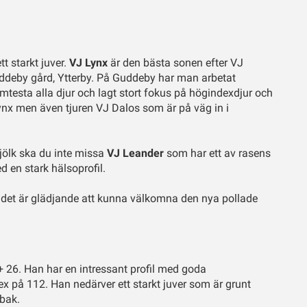
t starkt juver.
VJ Lynx
är den bästa sonen efter VJ
ddeby gård, Ytterby. På Guddeby har man arbetat
mtesta alla djur och lagt stort fokus på högindexdjur och
ynx men även tjuren VJ Dalos som är på väg in i
ölk ska du inte missa
VJ Leander
som har ett av rasens
d en stark hälsoprofil.
h det är glädjande att kunna välkomna den nya pollade
26. Han har en intressant profil med goda
 på 112. Han nedärver ett starkt juver som är grunt
 bak.