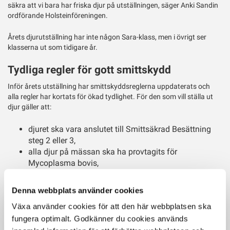
säkra att vi bara har friska djur på utställningen, säger Anki Sandin
ordförande Holsteinföreningen.
Årets djurutställning har inte någon Sara-klass, men i övrigt ser
klasserna ut som tidigare år.
Tydliga regler för gott smittskydd
Inför årets utställning har smittskyddsreglerna uppdaterats och
alla regler har kortats för ökad tydlighet. För den som vill ställa ut
djur gäller att:
djuret ska vara anslutet till Smittsäkrad Besättning
steg 2 eller 3,
alla djur på mässan ska ha provtagits för
Mycoplasma bovis,
alla djur kommer att ankomstbesiktigas när de
anländer till mässan.
Denna webbplats använder cookies
Elmia, rasföreningarna och Växa har tillsammans tagit fram
Växa använder cookies för att den här webbplatsen ska
reglerna för mässan, inklusive gränser för celltal.
fungera optimalt. Godkänner du cookies används