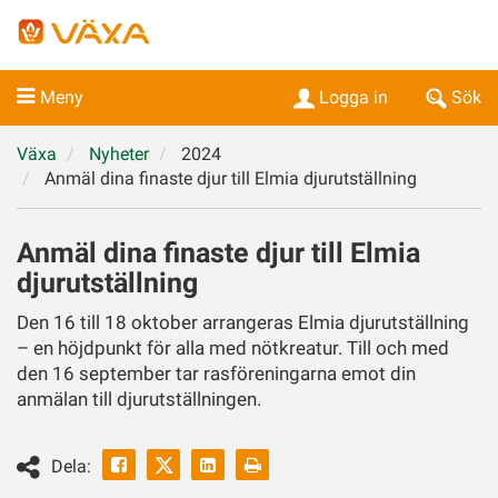
Meny
Logga in
Sök
Växa
Nyheter
2024
Anmäl dina finaste djur till Elmia djurutställning
Anmäl dina finaste djur till Elmia
djurutställning
Den 16 till 18 oktober arrangeras Elmia djurutställning
– en höjdpunkt för alla med nötkreatur. Till och med
den 16 september tar rasföreningarna emot din
anmälan till djurutställningen.
Facebook
Linkedin
Skriv
Dela:
ut