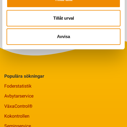
Sveriges Jerseyförening
Senast uppdaterad: 23 augusti 2024
Tillåt urval
Avvisa
Populära sökningar
Foderstatistik
Avbytarservice
VäxaControl®
Kokontrollen
Seminservice