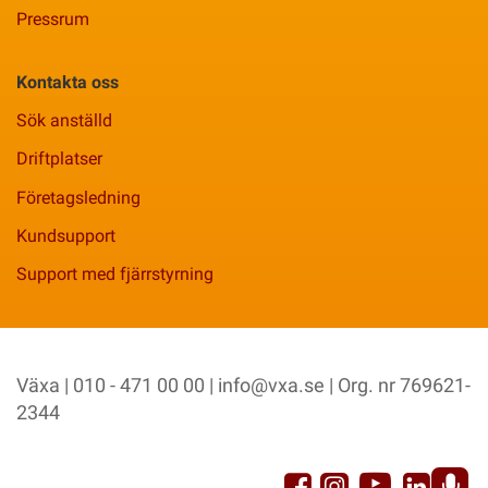
Pressrum
Kontakta oss
Sök anställd
Driftplatser
Företagsledning
Kundsupport
Support med fjärrstyrning
Växa | 010 - 471 00 00 |
info@vxa.se
| Org. nr 769621-
2344
YouTu
Facebook
Link