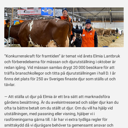
Twitter
”Konkurrenskraft för framtiden” är temat vid årets Elmia Lantbruk
och förberedelserna för mässan och djurutställning i oktober är
redan igång. Vid mässan samlas drygt 20 000 besökare för att
träffa branschkollegor och titta på djurutställningen i hall D. I år
finns det plats för 250 av Sveriges finaste djur som ställs ut och
tävlar.
— Att ställa ut djur på Elmia är ett bra sätt att marknadsföra
gårdens besättning. Är du avelsintresserad och säljer djur kan du
ofta ta bättre betalt om du ställt ut djur. Om du vill ha hjälp vid
utställningen, med passning eller visning, hjälper vi i
rasföreningarna gärna till. I år har vi extra tydliga regler för
smittskydd då vi djurägare behöver ta gemensamt ansvar och