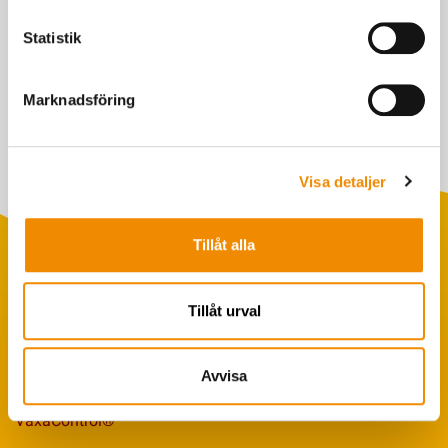
Statistik
Agneta Hermansson, Växa
Marknadsföring
Senast uppdaterad: 10 juli 2025
Visa detaljer
Tillåt alla
Tillåt urval
Populära sökningar
Foderstatistik
Avvisa
Avbytarservice
VäxaControl®