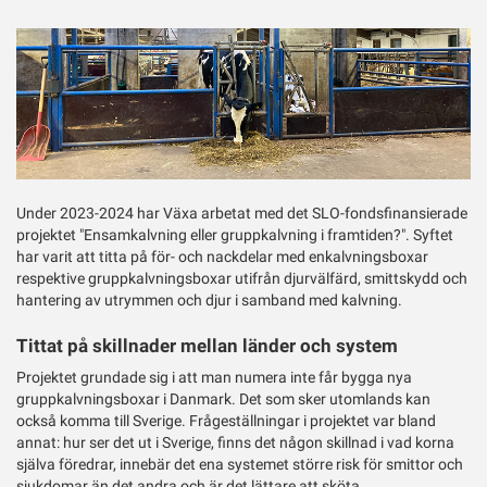
Twitter
Under 2023-2024 har Växa arbetat med det SLO-fondsfinansierade
projektet "Ensamkalvning eller gruppkalvning i framtiden?". Syftet
har varit att titta på för- och nackdelar med enkalvningsboxar
respektive gruppkalvningsboxar utifrån djurvälfärd, smittskydd och
hantering av utrymmen och djur i samband med kalvning.
Tittat på skillnader mellan länder och system
Projektet grundade sig i att man numera inte får bygga nya
gruppkalvningsboxar i Danmark. Det som sker utomlands kan
också komma till Sverige. Frågeställningar i projektet var bland
annat: hur ser det ut i Sverige, finns det någon skillnad i vad korna
själva föredrar, innebär det ena systemet större risk för smittor och
sjukdomar än det andra och är det lättare att sköta