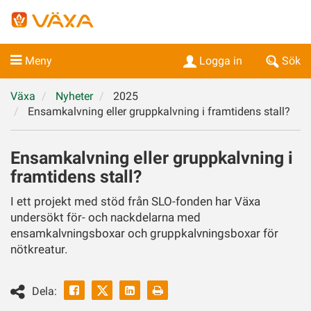
Meny
Logga in
Sök
Växa
Nyheter
2025
Ensamkalvning eller gruppkalvning i framtidens stall?
Ensamkalvning eller gruppkalvning i
framtidens stall?
I ett projekt med stöd från SLO-fonden har Växa
undersökt för- och nackdelarna med
ensamkalvningsboxar och gruppkalvningsboxar för
nötkreatur.
Facebook
Linkedin
Skriv
Dela:
ut