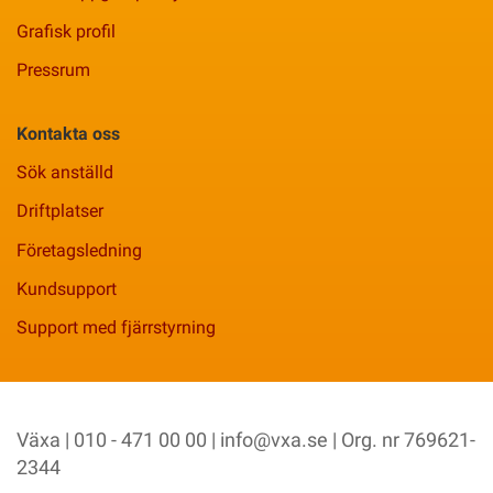
Grafisk profil
Pressrum
Kontakta oss
Sök anställd
Driftplatser
Företagsledning
Kundsupport
Support med fjärrstyrning
Växa | 010 - 471 00 00 |
info@vxa.se
| Org. nr 769621-
2344