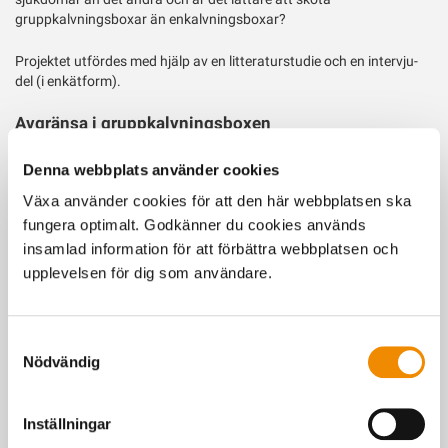
gruppkalvningsboxar än enkalvningsboxar?
Projektet utfördes med hjälp av en litteraturstudie och en intervju-
del (i enkätform).
Avgränsa i gruppkalvningsboxen
I litteraturstudien gicks ett stort antal forskningsartiklar igenom,
Denna webbplats använder cookies
som handlade om kors beteende i samband med kalvning,
smittspridning och skötsel av kor runt kalvningtillfället.
Växa använder cookies för att den här webbplatsen ska
fungera optimalt. Godkänner du cookies används
Sammantaget är det ganska individuellt hur kor vill ha det vid
insamlad information för att förbättra webbplatsen och
kalvning, men något man kan göra för att underlätta för korna är
upplevelsen för dig som användare.
att sätta upp en extra grind i gruppkalvningsboxen så att kon kan
vara ifred om hon vill.
När det gäller smittor mellan kor respektive kalvar har man inte sett
Samtyckesval
någon skillnad mellan enkalvningsbox och gruppkalvningsbox. Det
Nödvändig
är tydligt att det snarare är skötseln av kor och kalvar före och efter
kalvning som har störst betydelse för hur friska de är.
Inställningar
Läs hela projektrapporten här!