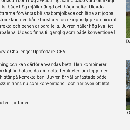
iörsidan som hög avkastning, kan Uldado vara ett riktigt
håller både hög mjölkmängd och höga halter. Uldado
 Döttrarna förväntas bli snabbmjölkade och lätta att jobba
ite större kor med både bröstbred och kroppsdjup kombinerat
rekta och benen är parallella. Juvren håller hög kvalitet
balans. Uldado finns tillgänglig som både konventionell
D
cy x Challenger Uppfödare: CRV.
ng och kan därför användas brett. Han kombinerar
ktigt fin hälsosida där dotterfertiliteten är i topp med
h står på korrekta ben. Juvren är väl anfästade både
zlin finns nu som konventionell och har även ett litet
heter Tjurfäder!
O