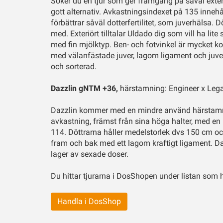
Söker du en tjur som ger framgång på såväl exter
gott alternativ. Avkastningsindexet på 135 inne
förbättrar såväl dotterfertilitet, som juverhälsa.
med. Exteriört tilltalar Uldado dig som vill ha l
med fin mjölktyp. Ben- och fotvinkel är mycket kor
med välanfästade juver, lagom ligament och juver
och sorterad.
Dazzlin gNTM +36,
härstamning: Engineer x Lega
Dazzlin kommer med en mindre använd härstamni
avkastning, främst från sina höga halter, med en ri
114. Döttrarna håller medelstorlek dvs 150 cm oc
fram och bak med ett lagom kraftigt ligament. Daz
lager av sexade doser.
Du hittar tjurarna i DosShopen under listan som 
Handla i DosShop