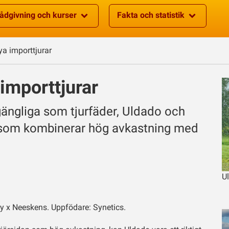
ådgivning och kurser
Fakta och statistik
ya importtjurar
importtjurar
lgängliga som tjurfäder, Uldado och
ar som kombinerar hög avkastning med
U
y x Neeskens. Uppfödare: Synetics.