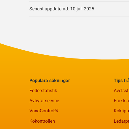
Senast uppdaterad: 10 juli 2025
Populära sökningar
Tips f
Foderstatistik
Avelsst
Avbytarservice
Frukts
VäxaControl®
Koklipp
Kokontrollen
Ledarpr