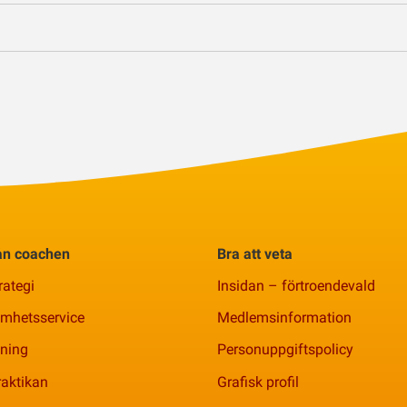
rån coachen
Bra att veta
rategi
Insidan – förtroendevald
amhetsservice
Medlemsinformation
ning
Personuppgiftspolicy
aktikan
Grafisk profil