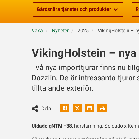
Gårdsnära tjänster och produkter
R
Växa
Nyheter
2025
VikingHolstein – n
VikingHolstein – nya 
Två nya importtjurar finns nu til
Dazzlin. De är intressanta tjur
tilltalande exteriör.
Facebook
Linkedin
Skriv
Dela:
ut
Twitter
Uldado gNTM +38
, härstamning: Soldado x Kenn