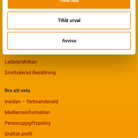
Tillåt alla
Seminservice
Tips från coachen
Tillåt urval
Avelsstrategi
Fruktsamhetsservice
Avvisa
Koklippning
Ledarpraktikan
Smittsäkrad Besättning
Bra att veta
Insidan – förtroendevald
Medlemsinformation
Personuppgiftspolicy
Grafisk profil