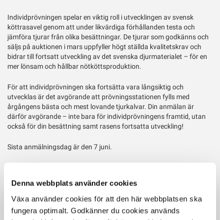
Twitter
Individprövningen spelar en viktig roll i utvecklingen av svensk
köttrasavel genom att under likvärdiga förhållanden testa och
jämföra tjurar från olika besättningar. De tjurar som godkänns och
säljs på auktionen i mars uppfyller högt ställda kvalitetskrav och
bidrar till fortsatt utveckling av det svenska djurmaterialet – för en
mer lönsam och hållbar nötköttsproduktion.
För att individprövningen ska fortsätta vara långsiktig och
utvecklas är det avgörande att prövningsstationen fylls med
årgångens bästa och mest lovande tjurkalvar. Din anmälan är
därför avgörande – inte bara för individprövningens framtid, utan
också för din besättning samt rasens fortsatta utveckling!
Sista anmälningsdag är den 7 juni.
Ta del av inbjudan och anmälningsblankett hos Svensk
Köttrasprövning.
Denna webbplats använder cookies
Växa använder cookies för att den här webbplatsen ska
fungera optimalt. Godkänner du cookies används