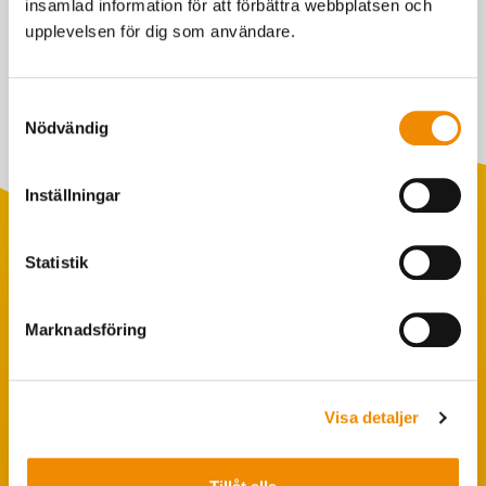
insamlad information för att förbättra webbplatsen och
upplevelsen för dig som användare.
Senast uppdaterad: 2 juni 2026
Samtyckesval
Nödvändig
Inställningar
Statistik
Populära sökningar
Marknadsföring
Foderstatistik
Avbytarservice
VäxaControl®
Visa detaljer
Kokontrollen