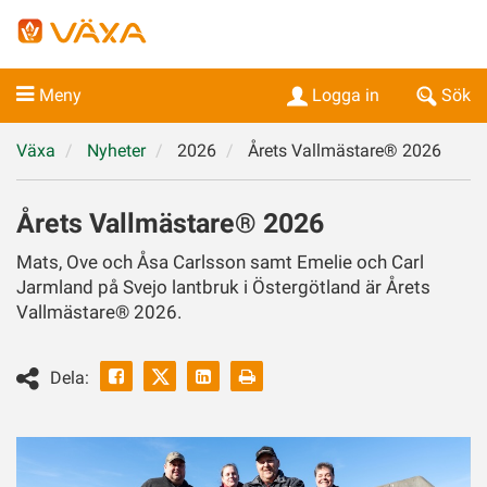
Meny
Logga in
Sök
Växa
Nyheter
2026
Årets Vallmästare® 2026
Årets Vallmästare® 2026
Mats, Ove och Åsa Carlsson samt Emelie och Carl
Jarmland på Svejo lantbruk i Östergötland är Årets
Vallmästare® 2026.
Facebook
Linkedin
Skriv
Dela:
ut
Twitter