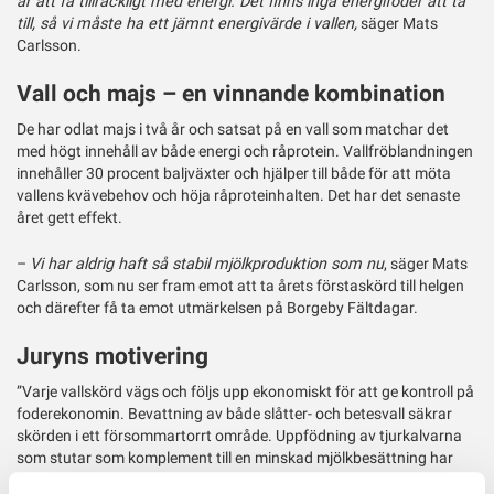
är att få tillräckligt med energi. Det finns inga energifoder att ta
till, så vi måste ha ett jämnt energivärde i vallen,
säger Mats
Carlsson.
Vall och majs – en vinnande kombination
De har odlat majs i två år och satsat på en vall som matchar det
med högt innehåll av både energi och råprotein. Vallfröblandningen
innehåller 30 procent baljväxter och hjälper till både för att möta
vallens kvävebehov och höja råproteinhalten. Det har det senaste
året gett effekt.
–
Vi har aldrig haft så stabil mjölkproduktion som nu
, säger Mats
Carlsson, som nu ser fram emot att ta årets förstaskörd till helgen
och därefter få ta emot utmärkelsen på Borgeby Fältdagar.
Juryns motivering
”Varje vallskörd vägs och följs upp ekonomiskt för att ge kontroll på
foderekonomin. Bevattning av både slåtter- och betesvall säkrar
skörden i ett försommartorrt område. Uppfödning av tjurkalvarna
som stutar som komplement till en minskad mjölkbesättning har
gett balans i antalet djur i förhållande till arealen. Med ekologisk