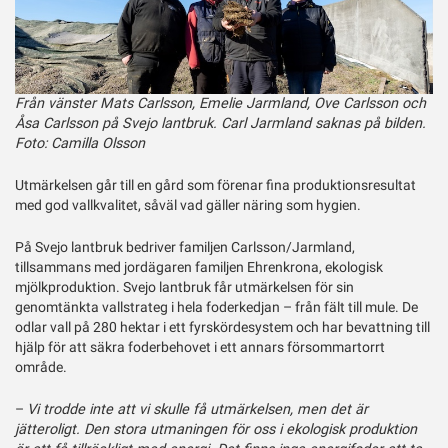
Från vänster Mats Carlsson, Emelie Jarmland, Ove Carlsson och
Åsa Carlsson på Svejo lantbruk. Carl Jarmland saknas på bilden.
Foto: Camilla Olsson
Utmärkelsen går till en gård som förenar fina produktionsresultat
med god vallkvalitet, såväl vad gäller näring som hygien.
På Svejo lantbruk bedriver familjen Carlsson/Jarmland,
tillsammans med jordägaren familjen Ehrenkrona, ekologisk
mjölkproduktion. Svejo lantbruk får utmärkelsen för sin
genomtänkta vallstrateg i hela foderkedjan – från fält till mule. De
odlar vall på 280 hektar i ett fyrskördesystem och har bevattning till
hjälp för att säkra foderbehovet i ett annars försommartorrt
område.
–
Vi trodde inte att vi skulle få utmärkelsen, men det är
jätteroligt. Den stora utmaningen för oss i ekologisk produktion