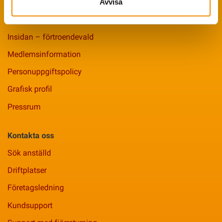
Avvisa
Bra att veta
Insidan – förtroendevald
Medlemsinformation
Personuppgiftspolicy
Grafisk profil
Pressrum
Kontakta oss
Sök anställd
Driftplatser
Företagsledning
Kundsupport