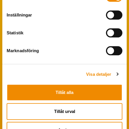
Populära sökningar
Inställningar
Foderstatistik
Avbytarservice
Statistik
VäxaControl®
Kokontrollen
Marknadsföring
Seminservice
Tips från coachen
Visa detaljer
Avelsstrategi
Tillåt alla
Fruktsamhetsservice
Koklippning
Tillåt urval
Ledarpraktikan
Smittsäkrad Besättning