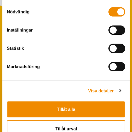
Samtyckesval
Nödvändig
Inställningar
Populära sökningar
Foderstatistik
Statistik
Avbytarservice
VäxaControl®
Marknadsföring
Kokontrollen
Seminservice
Visa detaljer
Tips från coachen
Tillåt alla
Avelsstrategi
Fruktsamhetsservice
Tillåt urval