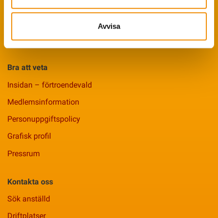
Koklippning
Ledarpraktikan
Avvisa
Smittsäkrad Besättning
Bra att veta
Insidan – förtroendevald
Medlemsinformation
Personuppgiftspolicy
Grafisk profil
Pressrum
Kontakta oss
Sök anställd
Driftplatser