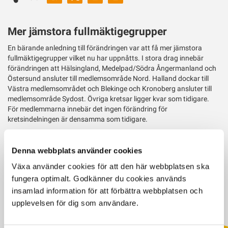
ut
Twitter
Mer jämstora fullmäktigegrupper
En bärande anledning till förändringen var att få mer jämstora
fullmäktigegrupper vilket nu har uppnåtts. I stora drag innebär
förändringen att Hälsingland, Medelpad/Södra Ångermanland och
Östersund ansluter till medlemsområde Nord. Halland dockar till
Västra medlemsområdet och Blekinge och Kronoberg ansluter till
medlemsområde Sydost. Övriga kretsar ligger kvar som tidigare.
För medlemmarna innebär det ingen förändring för
kretsindelningen är densamma som tidigare.
För frågor kontakta medlemschef Liselott Jungergård på:
Denna webbplats använder cookies
liselott.jungergard@vxa.se
eller 010-471 04 01.
Växa använder cookies för att den här webbplatsen ska
fungera optimalt. Godkänner du cookies används
Senast uppdaterad: 27 februari 2026
insamlad information för att förbättra webbplatsen och
upplevelsen för dig som användare.