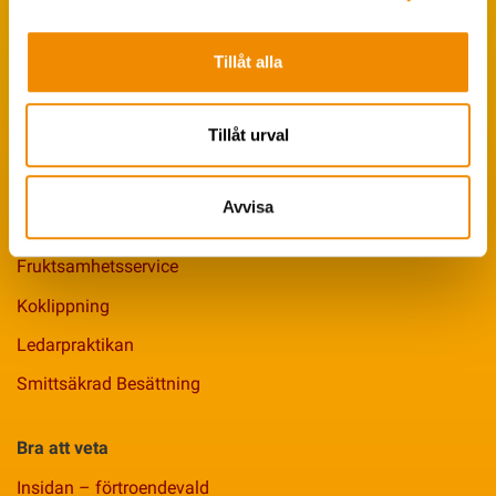
Avbytarservice
VäxaControl®
Tillåt alla
Kokontrollen
Seminservice
Tillåt urval
Tips från coachen
Avvisa
Avelsstrategi
Fruktsamhetsservice
Koklippning
Ledarpraktikan
Smittsäkrad Besättning
Bra att veta
Insidan – förtroendevald