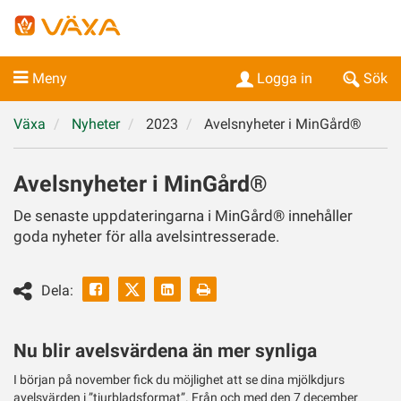
Meny
Logga in
Sök
Växa
Nyheter
2023
Avelsnyheter i MinGård®
Avelsnyheter i MinGård®
De senaste uppdateringarna i MinGård® innehåller
goda nyheter för alla avelsintresserade.
Facebook
Linkedin
Skriv
Dela:
ut
Twitter
Nu blir avelsvärdena än mer synliga
I början på november fick du möjlighet att se dina mjölkdjurs
avelsvärden i ”tjurbladsformat”. Från och med den 7 december