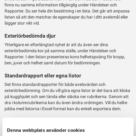
finns nu samma information tillgänglig under Händelser och
Rapporter. Du ser hela din besättning i en lista. Det går att anpassa
listan så att den matchar de egenskaper du har i ditt avelsmål eller
lägger stor vikt vid.
Exteriörbedömda djur
Ytterligare en efterlängtad nyhet är att du även ser dina
exteriörbedömda kor på samma ställe, under Händelser och
Rapporter. I den listan presenteras kons helhetspoäng för kropp,
ben, juver och helhet samt datum för bedömningen.
Standardrapport eller egna listor
Det finns standardrapporter för både avelsvärden och
exteriörbedömning. Om du vill göra egna listor är det bara att klicka
på kugghjulet och sen tända eller släcka ner rubrikerna. Genom att
dra i kolumnrubrikerna kan du även ändra ordningen. Vill du hellre
jobba med listorna i Excel-format kan du enkelt exportera dem.
MinGård®
Denna webbplats använder cookies