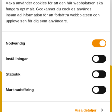
Växa använder cookies för att den här webbplatsen ska
fungera optimalt. Godkänner du cookies används
insamlad information för att förbättra webbplatsen och
upplevelsen för dig som användare.
Samtyckesval
Nödvändig
Senast uppdaterad: 8 december 2023
Inställningar
Statistik
Marknadsföring
Populära sökningar
Foderstatistik
Visa detaljer