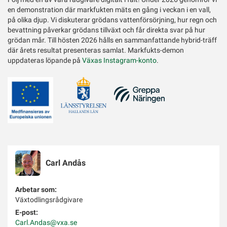
en demonstration där markfukten mäts en gång i veckan i en vall,
på olika djup. Vi diskuterar grödans vattenförsörjning, hur regn och
bevattning påverkar grödans tillväxt och får direkta svar på hur
grödan mår. Till hösten 2026 hålls en sammanfattande hybrid-träff
där årets resultat presenteras samlat. Markfukts-demon
uppdateras löpande på
Växas Instagram-konto
.
Carl
Andås
Arbetar som:
Växtodlingsrådgivare
E-post:
Carl.Andas@vxa.se