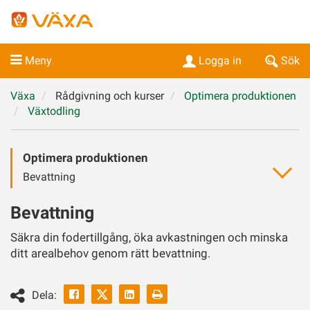
Meny
Logga in
Sök
Växa
Rådgivning och kurser
Optimera produktionen
Växtodling
Optimera produktionen
Bevattning
Bevattning
Säkra din fodertillgång, öka avkastningen och minska
ditt arealbehov genom rätt bevattning.
Facebook
Linkedin
Skriv
Dela: