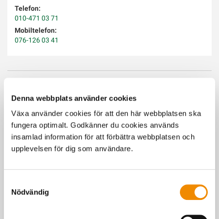
Telefon:
010-471 03 71
Mobiltelefon:
076-126 03 41
Senast uppdaterad: 22 april 2026
Denna webbplats använder cookies
Växa använder cookies för att den här webbplatsen ska
fungera optimalt. Godkänner du cookies används
Du kanske också är intresserad av
insamlad information för att förbättra webbplatsen och
upplevelsen för dig som användare.
Samtyckesval
Nödvändig