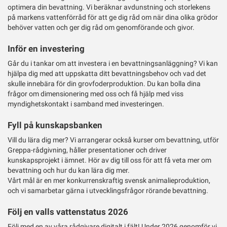
optimera din bevattning. Vi beräknar avdunstning och storlekens
på markens vattenförråd för att ge dig råd om när dina olika grödor
behöver vatten och ger dig råd om genomförande och givor.
Inför en investering
Går du i tankar om att investera i en bevattningsanläggning? Vi kan
hjälpa dig med att uppskatta ditt bevattningsbehov och vad det
skulle innebära för din grovfoderproduktion. Du kan bolla dina
frågor om dimensionering med oss och få hjälp med viss
myndighetskontakt i samband med investeringen.
Fyll på kunskapsbanken
Vill du lära dig mer? Vi arrangerar också kurser om bevattning, utför
Greppa-rådgivning, håller presentationer och driver
kunskapsprojekt i ämnet. Hör av dig till oss för att få veta mer om
bevattning och hur du kan lära dig mer.
Vårt mål är en mer konkurrenskraftig svensk animalieproduktion,
och vi samarbetar gärna i utvecklingsfrågor rörande bevattning.
Följ en valls vattenstatus 2026
Följ med en av våra rådgivare digitalt i fält! Under 2026 genomför vi