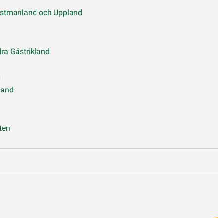
Västmanland och Uppland
ra Gästrikland
n
land
ten