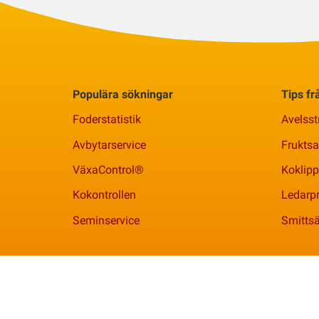
Populära sökningar
Tips f
Foderstatistik
Avelsst
Avbytarservice
Frukts
VäxaControl®
Koklipp
Kokontrollen
Ledarpr
Seminservice
Smittsä
Växa | 010 - 471 00 00 |
info@vxa.se
| Org. 