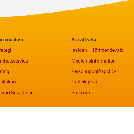
rån coachen
Bra att veta
rategi
Insidan – förtroendevald
amhetsservice
Medlemsinformation
ning
Personuppgiftspolicy
aktikan
Grafisk profil
krad Besättning
Pressrum
nr 769621-2344