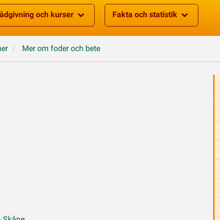
ådgivning och kurser
Fakta och statistik
ner
Mer om foder och bete
a Skåne