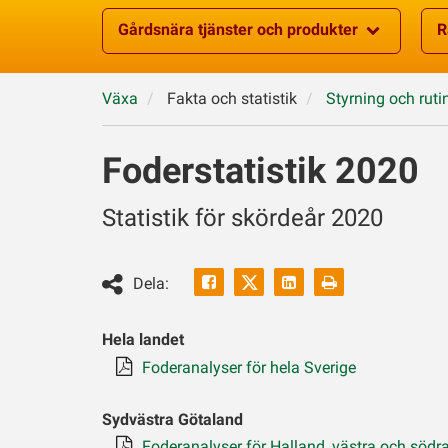
Gårdsnära tjänster och produkter
R
Växa
Fakta och statistik
Styrning och ruti
Foderstatistik 2020
Statistik för skördeår 2020
Facebook
Linkedin
Skriv
Dela:
ut
Twitter
Hela landet
Foderanalyser för hela Sverige
Sydvästra Götaland
Foderanalyser för Halland, västra och södr