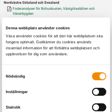
Nordvästra Götaland och Svealand
Foderanalyser för Bohuskusten, Västgötaslätten och
Vänerbygden
Mälar- Hjälmarbygden
Denna webbplats använder cookies
Foderanalyser för Södermanland, Närke, Västmanland och
Växa använder cookies för att den här webbplatsen ska
Uppland
fungera optimalt. Godkänner du cookies används
insamlad information för att förbättra webbplatsen och
Norra Svealand och Södra Norrland
upplevelsen för dig som användare.
Foderanalyser för sydöstra Dalarna och södra Gästrikland
Mellersta Norrlands kustland och Storsjöbygden
Samtyckesval
Foderanalyser för Ångermanland och Jämtland
Nödvändig
Norra Norrland
Inställningar
Foderanalyser för Västerbotten och Norrbotten
Statistik
Senast uppdaterad: 22 april 2025