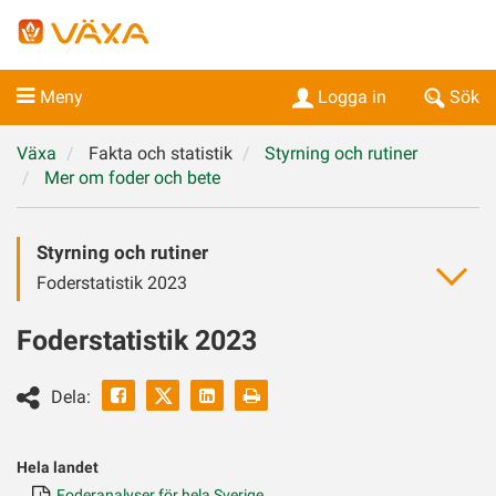
Meny
Logga in
Sök
Växa
Fakta och statistik
Styrning och rutiner
Mer om foder och bete
Styrning och rutiner
Foderstatistik 2023
Foderstatistik 2023
Facebook
Linkedin
Skriv
Dela:
ut
Twitter
Hela landet
Foderanalyser för hela Sverige