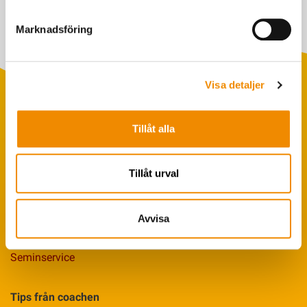
Marknadsföring
Visa detaljer
Tillåt alla
Populära sökningar
Foderstatistik
Tillåt urval
Avbytarservice
VäxaControl®
Avvisa
Kokontrollen
Seminservice
Tips från coachen