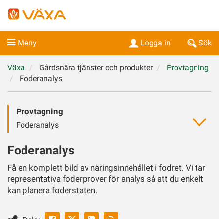
Meny
Logga in
Sök
Växa
Gårdsnära tjänster och produkter
Provtagning
Foderanalys
Provtagning
Foderanalys
Foderanalys
Få en komplett bild av näringsinnehållet i fodret. Vi tar
representativa foderprover för analys så att du enkelt
kan planera foderstaten.
Facebook
Linkedin
Skriv