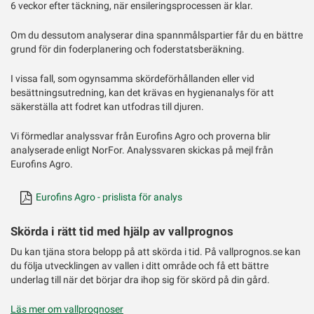
6 veckor efter täckning, när ensileringsprocessen är klar.
Om du dessutom analyserar dina spannmålspartier får du en bättre
grund för din foderplanering och foderstatsberäkning.
I vissa fall, som ogynsamma skördeförhållanden eller vid
besättningsutredning, kan det krävas en hygienanalys för att
säkerställa att fodret kan utfodras till djuren.
Vi förmedlar analyssvar från Eurofins Agro och proverna blir
analyserade enligt NorFor. Analyssvaren skickas på mejl från
Eurofins Agro.
Eurofins Agro - prislista för analys
Skörda i rätt tid med hjälp av vallprognos
Du kan tjäna stora belopp på att skörda i tid. På vallprognos.se kan
du följa utvecklingen av vallen i ditt område och få ett bättre
underlag till när det börjar dra ihop sig för skörd på din gård.
Läs mer om vallprognoser