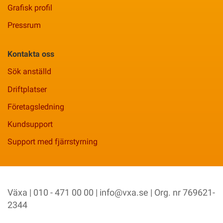
Grafisk profil
Pressrum
Kontakta oss
Sök anställd
Driftplatser
Företagsledning
Kundsupport
Support med fjärrstyrning
Växa | 010 - 471 00 00 |
info@vxa.se
| Org. nr 769621-
2344