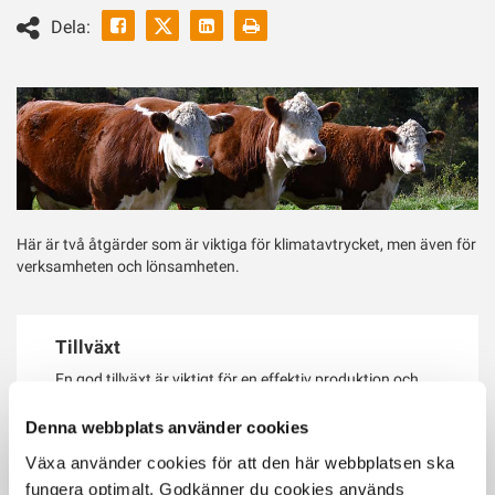
Facebook
Linkedin
Skriv
Dela:
ut
Twitter
Här är två åtgärder som är viktiga för klimatavtrycket, men även för
verksamheten och lönsamheten.
Tillväxt
En god tillväxt är viktigt för en effektiv produktion och
resulterar även i en god fodereffektivitet.
Denna webbplats använder cookies
Växa använder cookies för att den här webbplatsen ska
Slaktmognad och köttkvalitet
fungera optimalt. Godkänner du cookies används