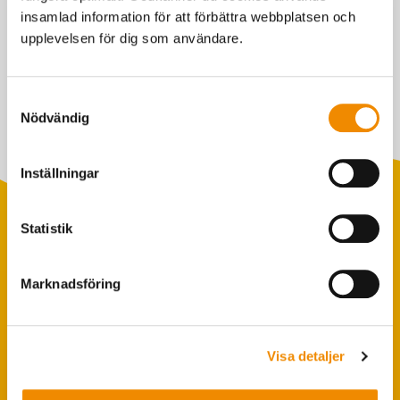
insamlad information för att förbättra webbplatsen och
Bedömning av slaktmognad är svårt och kräver träning.
upplevelsen för dig som användare.
Senast uppdaterad: 30 maj 2022
Samtyckesval
Nödvändig
Inställningar
Statistik
Populära sökningar
Marknadsföring
Foderstatistik
Avbytarservice
Visa detaljer
VäxaControl®
Kokontrollen